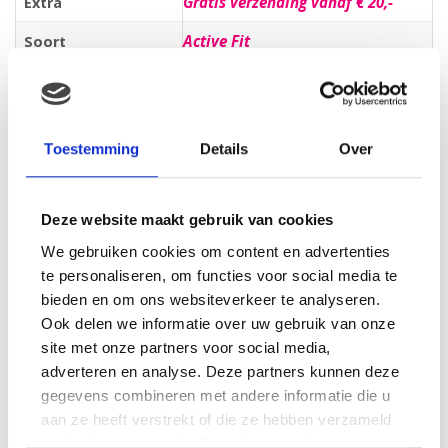
Gratis verzending vanaf € 20,-
Extra
Active Fit
Soort
Voordeelpak
Verpakking
Beoordelingen
Toestemming
Details
Over
Er zijn nog geen beoordelingen.
Wees de eerste om “Pampers Active Fit – Luiers Maat 3
Deze website maakt gebruik van cookies
– Voordeelpak Midi 48st” te beoordelen
We gebruiken cookies om content en advertenties
Je e-mailadres wordt niet gepubliceerd.
Vereiste velden zijn
te personaliseren, om functies voor social media te
gemarkeerd met
*
bieden en om ons websiteverkeer te analyseren.
Je waardering
*
Ook delen we informatie over uw gebruik van onze
Je beoordeling
*
site met onze partners voor social media,
adverteren en analyse. Deze partners kunnen deze
gegevens combineren met andere informatie die u
aan ze heeft verstrekt of die ze hebben verzameld
op basis van uw gebruik van hun services.
Naam
*