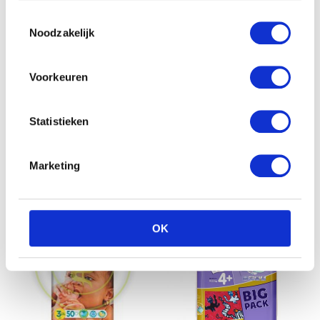
Toestemmingsselectie
Noodzakelijk
E-mail
*
Voorkeuren
Statistieken
Gerelateerde producten
Marketing
OK