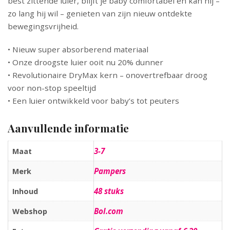
best zittende luier, blijft je baby comfortabel en kan hij –
zo lang hij wil – genieten van zijn nieuw ontdekte
bewegingsvrijheid.
• Nieuw super absorberend materiaal
• Onze droogste luier ooit nu 20% dunner
• Revolutionaire DryMax kern – onovertrefbaar droog
voor non-stop speeltijd
• Een luier ontwikkeld voor baby’s tot peuters
Aanvullende informatie
3-7
Maat
Pampers
Merk
48 stuks
Inhoud
Bol.com
Webshop