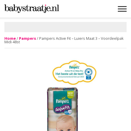
MAMABLOGS
MAMAVLOGS
ZWANGER
BABY
LIFESTYLE
MUSTHAVES
CELEBS
ADVIES
WEBSHOPS
GRATIS
WIN
KORTINGEN
Home
/
Pampers
/ Pampers Active Fit – Luiers Maat 3 – Voordeelpak
Midi 48st