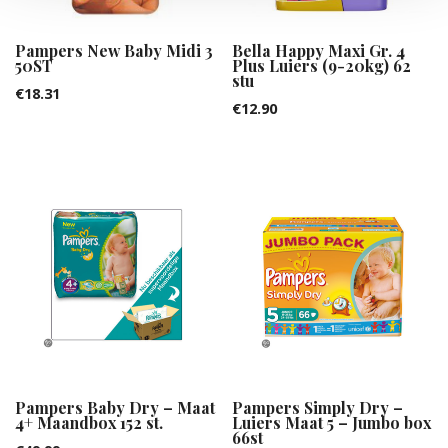
Pampers New Baby Midi 3
Bella Happy Maxi Gr. 4
50ST
Plus Luiers (9-20kg) 62
stu
€
18.31
€
12.90
Pampers Baby Dry – Maat
Pampers Simply Dry –
4+ Maandbox 152 st.
Luiers Maat 5 – Jumbo box
66st