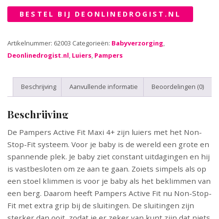
BESTEL BIJ DEONLINEDROGIST.NL
Artikelnummer:
62003
Categorieën:
Babyverzorging
,
Deonlinedrogist.nl
,
Luiers
,
Pampers
Beschrijving
Aanvullende informatie
Beoordelingen (0)
Beschrijving
De Pampers Active Fit Maxi 4+ zijn luiers met het Non-
Stop-Fit systeem. Voor je baby is de wereld een grote en
spannende plek. Je baby ziet constant uitdagingen en hij
is vastbesloten om ze aan te gaan. Zoiets simpels als op
een stoel klimmen is voor je baby als het beklimmen van
een berg. Daarom heeft Pampers Active Fit nu Non-Stop-
Fit met extra grip bij de sluitingen. De sluitingen zijn
sterker dan ooit, zodat je er zeker van kunt zijn dat niets