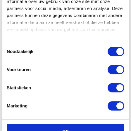
informatie over uw gebruik van onze site met onze
partners voor social media, adverteren en analyse. Deze
Gerelateerde producten
partners kunnen deze gegevens combineren met andere
informatie die u aan ze heeft verstrekt of die ze hebben
verzameld op basis van uw gebruik van hun services.
Toestemmingsselectie
Noodzakelijk
Voorkeuren
Statistieken
Pampers Baby-Dry Gr. 6
Pampers Active Fit – Maat
Extra Large (16+ kg)
4 Maandbox 168 st.
Maandv
Marketing
€
54.99
€
47.99