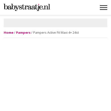
MAMABLOGS
MAMAVLOGS
ZWANGER
BABY
LIFESTYLE
MUSTHAVES
CELEBS
ADVIES
WEBSHOPS
GRATIS
WIN
KORTINGEN
Home
/
Pampers
/ Pampers Active Fit Maxi 4+ 24st