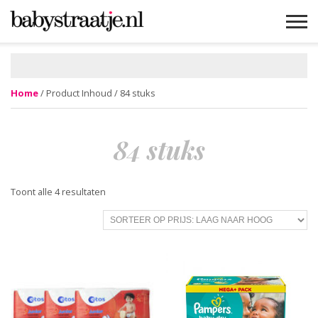
MAMABLOGS
MAMAVLOGS
ZWANGER
BABY
LIFESTYLE
MUSTHAVES
CELEBS
ADVIES
WEBSHOPS
GRATIS
WIN
KORTINGEN
Home
/ Product Inhoud / 84 stuks
84 stuks
Gesorteerd
Toont alle 4 resultaten
op
prijs:
laag
naar
hoog