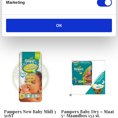
Marketing
Pampers New Baby –
Bella Happy Maxi Gr. 4
Maat 2 Maandbox 240 st.
Plus Luiers (9-20kg) 62
stu
OK
€
52.49
€
12.90
Pampers New Baby Midi 3
Pampers Baby Dry – Maat
50ST
5+ Maandbox 132 st.