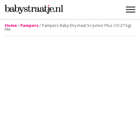
Home
/
Pampers
/ Pampers Baby-Dry maat 5+ Junior Plus (13-27 kg)
Me
MAMABLOGS
MAMAVLOGS
ZWANGER
BABY
LIFESTYLE
MUSTHAVES
CELEBS
ADVIES
WEBSHOPS
GRATIS
WIN
KORTINGEN