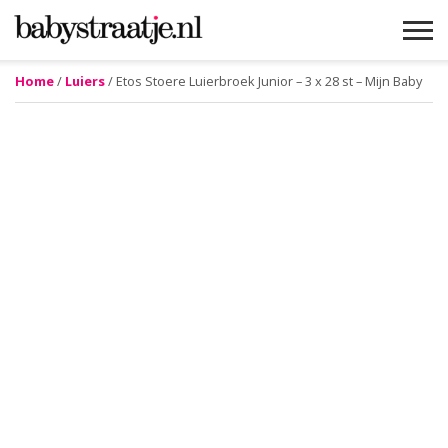
Home
/
Luiers
/ Etos Stoere Luierbroek Junior – 3 x 28 st – Mijn Baby
MAMABLOGS
MAMAVLOGS
ZWANGER
BABY
LIFESTYLE
MUSTHAVES
CELEBS
ADVIES
WEBSHOPS
GRATIS
WIN
KORTINGEN