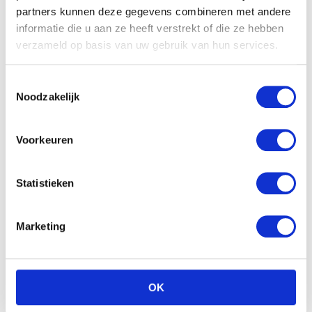
partners kunnen deze gegevens combineren met andere
informatie die u aan ze heeft verstrekt of die ze hebben
verzameld op basis van uw gebruik van hun services.
Toestemmingsselectie
Noodzakelijk
Voorkeuren
Bella Happy Maxi Gr. 4
Pampers Active Fit – Maat
Plus Luiers (9-20kg) 62
3 Maandbox 204 st.
Statistieken
stu
€
54.99
€
12.90
Marketing
OK