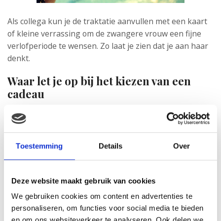
Als collega kun je de traktatie aanvullen met een kaart
of kleine verrassing om de zwangere vrouw een fijne
verlofperiode te wensen. Zo laat je zien dat je aan haar
denkt.
Waar let je op bij het kiezen van een
cadeau
Een cadeau uitzoeken voor een zwangere vrouw kan
best lastig zijn. Zeker als je haar smaak niet zo goed
kent. Een paar tips die je kunnen helpen
Toestemming
Details
Over
Kies iets dat bij haar persoonlijkheid past. Houdt
ze van praktisch en nuchter, of juist van
Deze website maakt gebruik van cookies
romantisch en symbolisch
We gebruiken cookies om content en advertenties te
Let op haar wensen en gezondheid. Iemand die
personaliseren, om functies voor social media te bieden
last heeft van misselijkheid zit waarschijnlijk niet
en om ons websiteverkeer te analyseren. Ook delen we