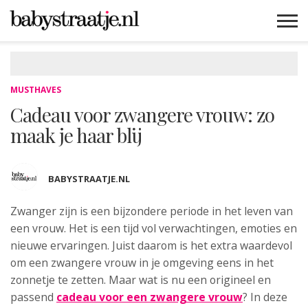
MAMABLOGS
MAMAVLOGS
ZWANGER
BABY
LIFESTYLE
MUSTHAVES
CELEBS
ADVIES
WEBSHOPS
GRATIS
WIN
KORTINGEN
MUSTHAVES
Cadeau voor zwangere vrouw: zo
maak je haar blij
BABYSTRAATJE.NL
Zwanger zijn is een bijzondere periode in het leven van
een vrouw.
Het is een tijd vol verwachtingen, emoties en
nieuwe ervaringen. Juist daarom is het extra waardevol
om een zwangere vrouw in je omgeving eens in het
zonnetje te zetten. Maar wat is nu een origineel en
passend
cadeau voor een zwangere vrouw
? In deze