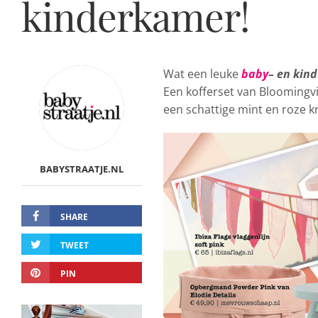
kinderkamer!
Wat een leuke
baby
– en kin
Een kofferset van Bloomingvil
een schattige mint en roze kr
BABYSTRAATJE.NL
SHARE
TWEET
PIN