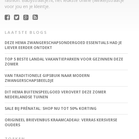
fashion. Babystraatje.nl, het leukste online (winkel)straatje
voor jou en je kleintje.
LAATSTE BLOGS
DEZE HEMA ZWANGERSCHAPSONDERGOED ESSENTIALS HAD JE
LIEVER EERDER ONTDEKT
TOP 5 BESTE LANDAL VAKANTIEPARKEN VOOR GEZINNEN DEZE
ZOMER
VAN TRADITIONELE GIPSBUIK NAAR MODERN
ZWANGERSCHAPSBEELDJE
DIT HEMA BUITENSPEELGOED VEROVERT DEZE ZOMER
NEDERLANDSE TUINEN
SALE BIJ PRÉNATAL: SHOP NU TOT 50% KORTING
ORIGINEEL BRIEVENBUS KRAAMCADEAU: VERRAS KERSVERSE
OUDERS
ZOEKEN