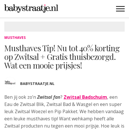
MAMABLOGS
MAMAVLOGS
ZWANGER
BABY
LIFESTYLE
MUSTHAVES
CELEBS
ADVIES
WEBSHOPS
GRATIS
WIN
KORTINGEN
MUSTHAVES
Musthaves Tip! Nu tot 40% korting
op Zwitsal + Gratis thuisbezorgd.
Wat een mooie prijsjes!
BABYSTRAATJE.NL
Ben jij ook zo’n
Zwitsal fan
?
Zwitsal Badschuim
, een
Eau de Zwitsal Blik, Zwitsal
Bad & Wasgel en een super
leuk Zwitsal Woezel en Pip Pakket. We hebben vandaag
een leuke musthaves tip! Want wehkamp heeft alle
Zwitsal producten nu tegen een mooi prijsje. Hoe leuk is