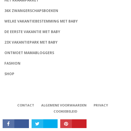
HET KRAAMPAKKET
36X ZWANGERSCHAPSBOEKEN
WELKE VAKANTIEBESTEMMING MET BABY
DE EERSTE VAKANTIE MET BABY
23X VAKANTIEPARK MET BABY
ONTMOET MAMABLOGGERS
FASHION
CONNECT
SHOP
CONTACT
ALGEMENE VOORWAARDEN
PRIVACY
COOKIEBELEID
Babystraatje.nl, Copyright © 2019