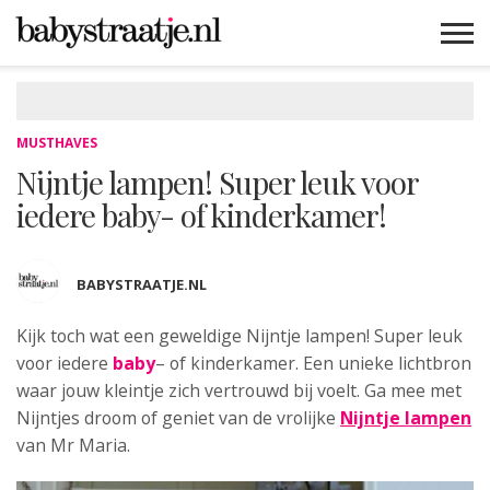
MAMABLOGS
MAMAVLOGS
ZWANGER
BABY
LIFESTYLE
MUSTHAVES
CELEBS
ADVIES
WEBSHOPS
GRATIS
WIN
KORTINGEN
MUSTHAVES
Nijntje lampen! Super leuk voor
iedere baby- of kinderkamer!
BABYSTRAATJE.NL
Kijk toch wat een geweldige Nijntje lampen!
Super leuk
voor iedere
baby
– of kinderkamer. Een unieke lichtbron
waar jouw kleintje zich vertrouwd bij voelt. Ga mee met
Nijntjes droom of geniet van de vrolijke
Nijntje lampen
van Mr Maria.