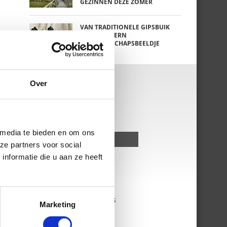
GEZINNEN DEZE ZOMER
VAN TRADITIONELE GIPSBUIK
NAAR MODERN
ZWANGERSCHAPSBEELDJE
Over
 media te bieden en om ons
ze partners voor social
nformatie die u aan ze heeft
KKLEDING SALE EN OUTLET WEBSHOPS
Marketing
DOZEN EN ZWANGERSCHAPSBOXEN