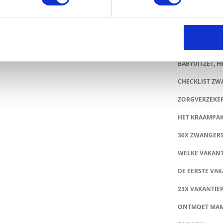
40X BABY ROMP
 BIJ PRÉNATAL: SHOP NU TOT 50% KORTING
Z8 SALE & OUT
INEEL BRIEVENBUS KRAAMCADEAU: VERRAS KERSVERSE
ERS
TUMBLE ‘N DRY
BABYUITZET, HE
CHECKLIST Z
ZORGVERZEKE
HET KRAAMPA
36X ZWANGER
WELKE VAKANT
DE EERSTE VAK
23X VAKANTIE
ONTMOET MA