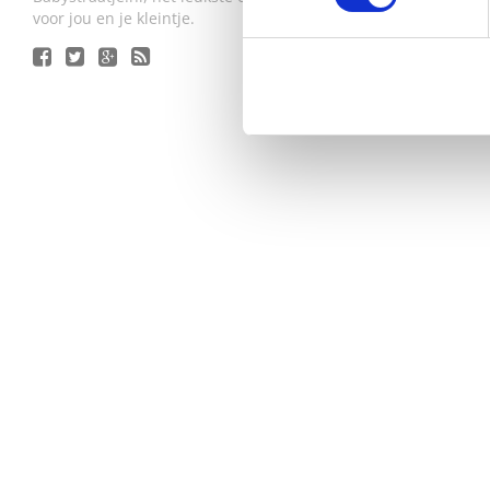
voor jou en je kleintje.
SALE
ORIG
OUD