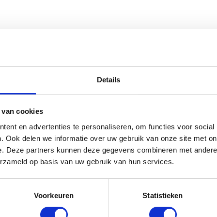
Details
 van cookies
TSTE BLOGS
ZOEKEN
ent en advertenties te personaliseren, om functies voor social
E HEMA ZWANGERSCHAPSONDERGOED ESSENTIALS HAD
IEVER EERDER ONTDEKT
. Ook delen we informatie over uw gebruik van onze site met on
e. Deze partners kunnen deze gegevens combineren met andere i
5 BESTE LANDAL VAKANTIEPARKEN VOOR GEZINNEN
MENU
erzameld op basis van uw gebruik van hun services.
 ZOMER
CONTACT
TRADITIONELE GIPSBUIK NAAR MODERN
NGERSCHAPSBEELDJE
53X BABY MER
Voorkeuren
Statistieken
HEMA BUITENSPEELGOED VEROVERT DEZE ZOMER
GRATIS BABY
ERLANDSE TUINEN