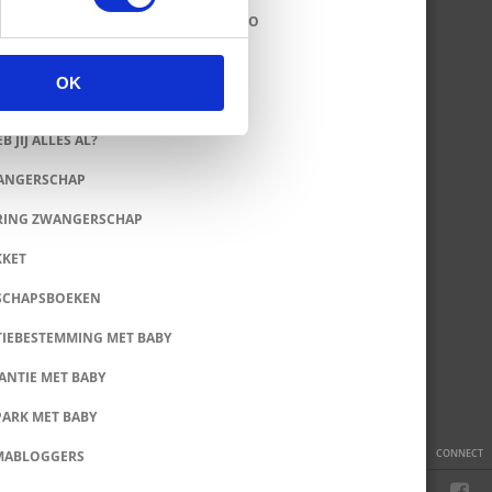
ERS: LEUKE HIPPE ROMPERTJES & INFO
LET TIPS
OK
 SALE & OUTLET TIPS
B JIJ ALLES AL?
WANGERSCHAP
RING ZWANGERSCHAP
KKET
SCHAPSBOEKEN
IEBESTEMMING MET BABY
ANTIE MET BABY
PARK MET BABY
CONNECT
MABLOGGERS