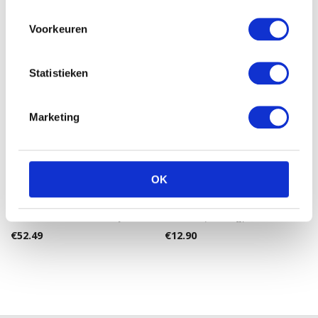
Voorkeuren
Statistieken
Marketing
OK
Pampers New Baby –
Bella Happy Maxi Gr. 4
Maat 2 Maandbox 240 st.
Luiers (8-18kg) 70 stuk
€
52.49
€
12.90