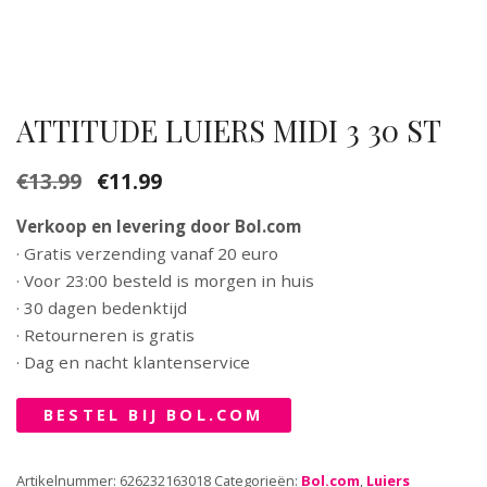
ATTITUDE LUIERS MIDI 3 30 ST
€
13.99
€
11.99
Oorspronkelijke
Huidige
prijs
prijs
Verkoop en levering door Bol.com
was:
is:
· Gratis verzending vanaf 20 euro
€13.99.
€11.99.
· Voor 23:00 besteld is morgen in huis
· 30 dagen bedenktijd
· Retourneren is gratis
· Dag en nacht klantenservice
BESTEL BIJ BOL.COM
Artikelnummer:
626232163018
Categorieën:
Bol.com
,
Luiers