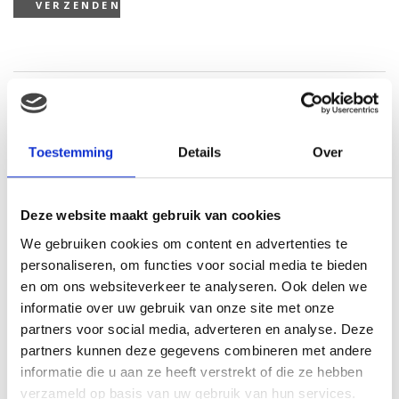
Gerelateerde producten
Toestemming
Details
Over
Deze website maakt gebruik van cookies
We gebruiken cookies om content en advertenties te
personaliseren, om functies voor social media te bieden
en om ons websiteverkeer te analyseren. Ook delen we
informatie over uw gebruik van onze site met onze
Tqs 4-delige babycadeau
partners voor social media, adverteren en analyse. Deze
set blauw
partners kunnen deze gegevens combineren met andere
€
30.54
Hasbro Feed me babies
informatie die u aan ze heeft verstrekt of die ze hebben
fur real: sippy pup
verzameld op basis van uw gebruik van hun services.