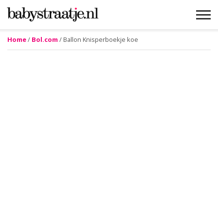
Home
/
Bol.com
/ Ballon Knisperboekje koe
MAMABLOGS
MAMAVLOGS
ZWANGER
BABY
LIFESTYLE
MUSTHAVES
CELEBS
ADVIES
WEBSHOPS
GRATIS
WIN
KORTINGEN