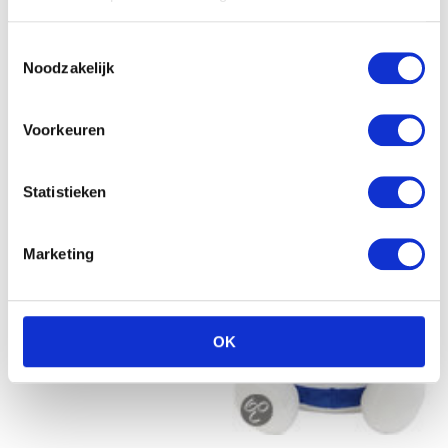
€
42.15
Toestemmingsselectie
Noodzakelijk
Voorkeuren
Statistieken
Marketing
Vdm Paard in handtasje
15cm wit
OK
€
20.75