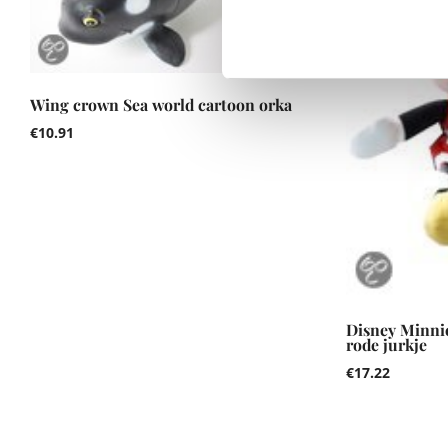
Wing crown Sea world cartoon orka
€
10.91
Disney Minni
rode jurkje
€
17.22