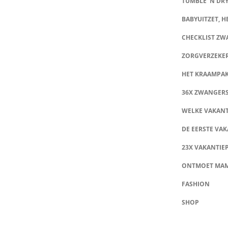
TUMBLE ‘N DRY
BABYUITZET, HE
CHECKLIST Z
ZORGVERZEKE
HET KRAAMPA
36X ZWANGER
WELKE VAKANT
DE EERSTE VAK
23X VAKANTIE
ONTMOET MA
FASHION
SHOP