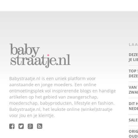
LAA
DEZ
JE L
TOP 
DEZE
Babystraatje.nl is een uniek platform voor
aanstaande en jonge moeders. Een online
VAN 
ontmoetingsplek vol inspirerende blogs en handige
ZWA
artikelen op het gebied van zwangerschap,
moederschap, babyproducten, lifestyle en fashion.
DIT 
NED
Babystraatje.nl, het leukste online (winkel)straatje
voor jou en je kleintje.
SALE
ORIG
OUD