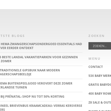
TSTE BLOGS
ZOEKEN
E HEMA ZWANGERSCHAPSONDERGOED ESSENTIALS HAD
IEVER EERDER ONTDEKT
5 BESTE LANDAL VAKANTIEPARKEN VOOR GEZINNEN
MENU
 ZOMER
CONTACT
TRADITIONELE GIPSBUIK NAAR MODERN
NGERSCHAPSBEELDJE
53X BABY MER
HEMA BUITENSPEELGOED VEROVERT DEZE ZOMER
GRATIS BABY
ERLANDSE TUINEN
40X BABY ROMP
 BIJ PRÉNATAL: SHOP NU TOT 50% KORTING
Z8 SALE & OUT
INEEL BRIEVENBUS KRAAMCADEAU: VERRAS KERSVERSE
ERS