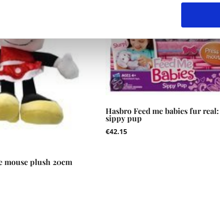
Hasbro Feed me babies fur real:
sippy pup
€
42.15
e mouse plush 20cm