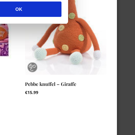
OK
Pebbe knuffel – Giraffe
€
15.99