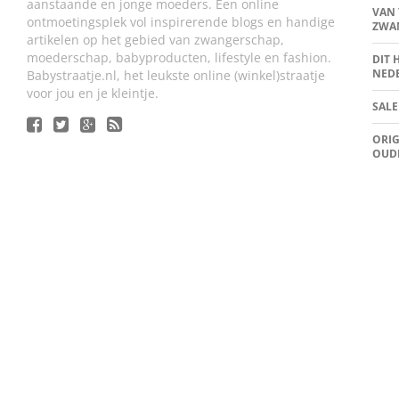
aanstaande en jonge moeders. Een online
VAN 
ontmoetingsplek vol inspirerende blogs en handige
ZWA
artikelen op het gebied van zwangerschap,
moederschap, babyproducten, lifestyle en fashion.
DIT 
NED
Babystraatje.nl, het leukste online (winkel)straatje
voor jou en je kleintje.
SALE
ORIG
OUD