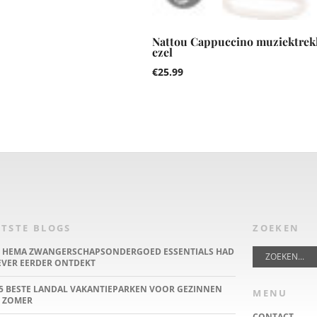
Nattou Cappuccino muziektrek
ezel
€
25.99
TSTE BLOGS
ZOEKEN
E HEMA ZWANGERSCHAPSONDERGOED ESSENTIALS HAD
IEVER EERDER ONTDEKT
5 BESTE LANDAL VAKANTIEPARKEN VOOR GEZINNEN
MENU
 ZOMER
CONTACT