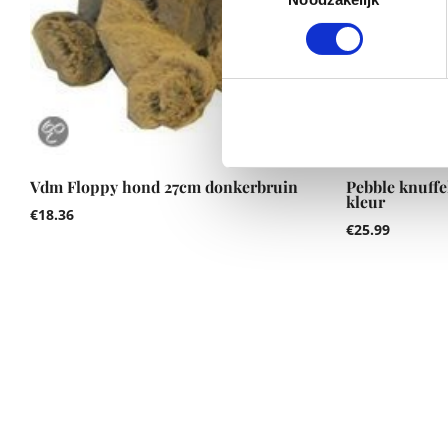
Vdm Floppy hond 27cm donkerbruin
Pebble knuffe
kleur
€
18.36
€
25.99