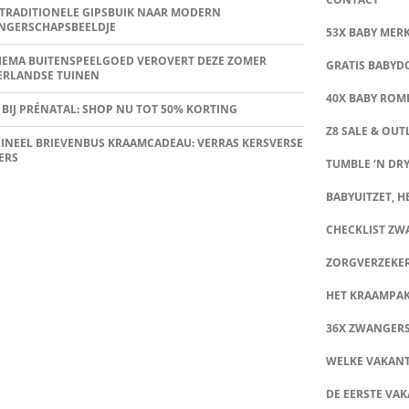
TRADITIONELE GIPSBUIK NAAR MODERN
NGERSCHAPSBEELDJE
53X BABY MER
HEMA BUITENSPEELGOED VEROVERT DEZE ZOMER
GRATIS BABY
ERLANDSE TUINEN
40X BABY ROMP
 BIJ PRÉNATAL: SHOP NU TOT 50% KORTING
Z8 SALE & OUT
INEEL BRIEVENBUS KRAAMCADEAU: VERRAS KERSVERSE
ERS
TUMBLE ‘N DRY
BABYUITZET, HE
CHECKLIST Z
ZORGVERZEKE
HET KRAAMPA
36X ZWANGER
WELKE VAKANT
DE EERSTE VAK