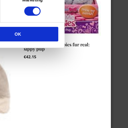
OK
Hasbro Feed me babies fur real:
sippy pup
€
42.15