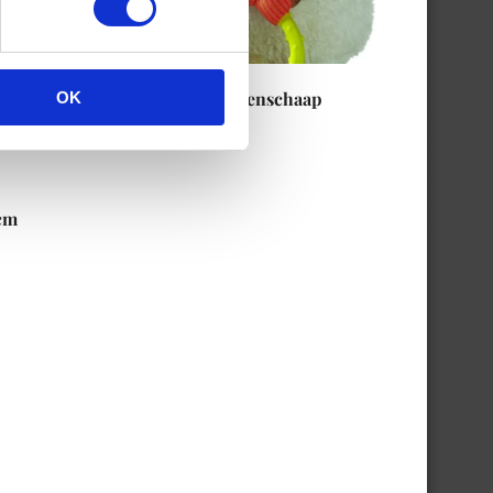
Tuck reis-activiteitenschaap
OK
€
17.99
cm