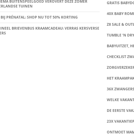
HEMA BUITENSPEELGOED VEROVERT DEZE ZOMER
GRATIS BABY
ERLANDSE TUINEN
40X BABY ROMP
 BIJ PRÉNATAL: SHOP NU TOT 50% KORTING
Z8 SALE & OUT
INEEL BRIEVENBUS KRAAMCADEAU: VERRAS KERSVERSE
ERS
TUMBLE ‘N DRY
BABYUITZET, HE
CHECKLIST Z
ZORGVERZEKE
HET KRAAMPA
36X ZWANGER
WELKE VAKANT
DE EERSTE VAK
23X VAKANTIE
ONTMOET MA