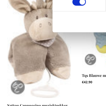
Tqs Blauwe mu
€
42.90
Nattou Cappuccino muziektrekker