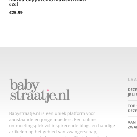
ezel
€
25.99
LAA
DEZ
JE L
TOP 
DEZE
Babystraatje.nl is een uniek platform voor
aanstaande en jonge moeders. Een online
VAN 
ontmoetingsplek vol inspirerende blogs en handige
ZWA
artikelen op het gebied van zwangerschap,