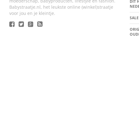
moederschap, babyproducten, lifestyle en fashion.
DIT 
NED
Babystraatje.nl, het leukste online (winkel)straatje
voor jou en je kleintje.
SALE
ORIG
OUD