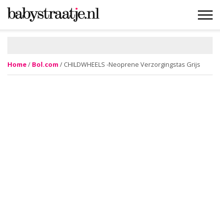
MAMABLOGS
MAMAVLOGS
ZWANGER
BABY
LIFESTYLE
MUSTHAVES
CELEBS
ADVIES
WEBSHOPS
GRATIS
WIN
KORTINGEN
Home
/
Bol.com
/ CHILDWHEELS -Neoprene Verzorgingstas Grijs