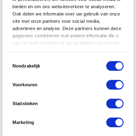
bieden en om ons websiteverkeer te analyseren.
Ook delen we informatie over uw gebruik van onze
site met onze partners voor social media,
adverteren en analyse. Deze partners kunnen deze
gegevens combineren met andere informatie die u
aan ze heeft verstrekt of die ze hebben verzameld
op basis van uw gebruik van hun services.
Disney Minnie mouse
plush 20cm gestreept
Toestemmingsselectie
jurkje
Noodzakelijk
Nijntje Sailor Knuffel 32cm
€
17.22
– Blauw
€
13.99
Voorkeuren
Statistieken
Marketing