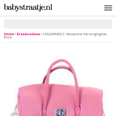
MAMABLOGS
MAMAVLOGS
ZWANGER
BABY
LIFESTYLE
MUSTHAVES
CELEBS
ADVIES
WEBSHOPS
GRATIS
WIN
KORTINGEN
Home
/
Kraamcadeau
/ CHILDWHEELS -Neoprene Verzorgingstas
Roze