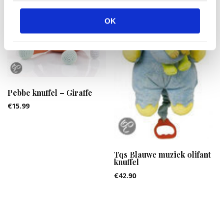
OK
Pebbe knuffel – Giraffe
€
15.99
Tqs Blauwe muziek olifant
knuffel
€
42.90