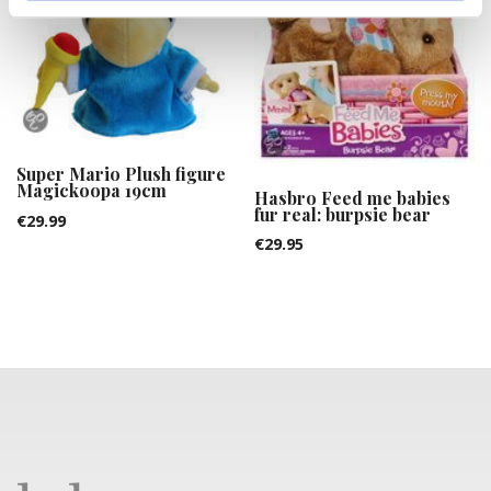
Super Mario Plush figure
Magickoopa 19cm
Hasbro Feed me babies
fur real: burpsie bear
€
29.99
€
29.95