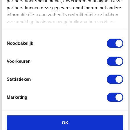
partners voor social media, adverteren en analyse. Deze
partners kunnen deze gegevens combineren met andere
Kaethe Kruse
Knuffelgrijper Haas
informatie die u aan ze heeft verstrekt of die ze hebben
€
12.90
verzameld op basis van uw gebruik van hun services.
Toestemmingsselectie
Noodzakelijk
Voorkeuren
Nattou Cappuccino
Statistieken
muziektrekker ezel
€
25.99
Marketing
OK