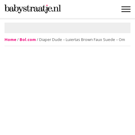
MAMABLOGS
MAMAVLOGS
ZWANGER
BABY
LIFESTYLE
MUSTHAVES
CELEBS
ADVIES
WEBSHOPS
GRATIS
WIN
KORTINGEN
Home
/
Bol.com
/ Diaper Dude – Luiertas Brown Faux Suede – Om