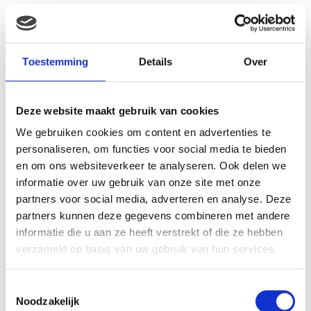
Gerelateerde producten
Toestemming
Details
Over
Deze website maakt gebruik van cookies
We gebruiken cookies om content en advertenties te
personaliseren, om functies voor social media te bieden
en om ons websiteverkeer te analyseren. Ook delen we
informatie over uw gebruik van onze site met onze
partners voor social media, adverteren en analyse. Deze
Ty Big eye beanie knuffel
sahara 15 cm
partners kunnen deze gegevens combineren met andere
informatie die u aan ze heeft verstrekt of die ze hebben
€
13.73
verzameld op basis van uw gebruik van hun services.
Nattou Cappuccino knuffel
ezel
Toestemmingsselectie
€
18.99
Noodzakelijk