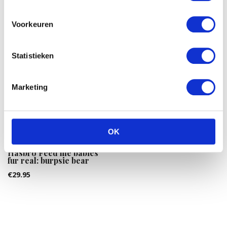
Voorkeuren
Statistieken
Marketing
Wing crown Sea world
cartoon orka
€
10.91
OK
Hasbro Feed me babies
fur real: burpsie bear
€
29.95