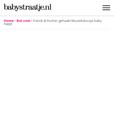
Home
/
Bol.com
/ Franck & Fischer gehaakt Muziekdoosje baby
Aapje
MAMABLOGS
MAMAVLOGS
ZWANGER
BABY
LIFESTYLE
MUSTHAVES
CELEBS
ADVIES
WEBSHOPS
GRATIS
WIN
KORTINGEN