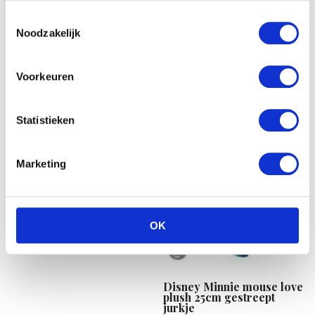
€
18.99
Toestemmingsselectie
Noodzakelijk
Voorkeuren
Statistieken
Marketing
Babe Stoffen kopje koffie
€
17.08
OK
Disney Minnie mouse love
plush 25cm gestreept
jurkje