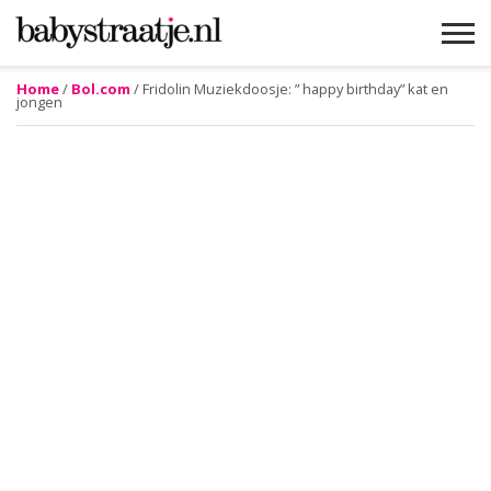
Home
/
Bol.com
/ Fridolin Muziekdoosje: ” happy birthday” kat en
jongen
MAMABLOGS
MAMAVLOGS
ZWANGER
BABY
LIFESTYLE
MUSTHAVES
CELEBS
ADVIES
WEBSHOPS
GRATIS
WIN
KORTINGEN