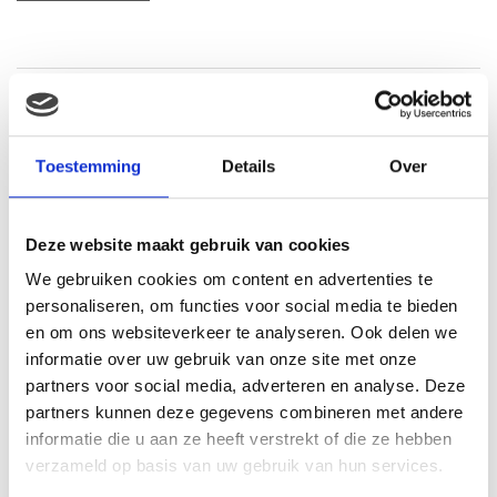
Gerelateerde producten
Toestemming
Details
Over
Deze website maakt gebruik van cookies
We gebruiken cookies om content en advertenties te
personaliseren, om functies voor social media te bieden
en om ons websiteverkeer te analyseren. Ook delen we
informatie over uw gebruik van onze site met onze
partners voor social media, adverteren en analyse. Deze
partners kunnen deze gegevens combineren met andere
Hasbro Feed me babies
informatie die u aan ze heeft verstrekt of die ze hebben
fur real: burpsie bear
Nattou Cappuccino knuffel
verzameld op basis van uw gebruik van hun services.
ezel
€
29.95