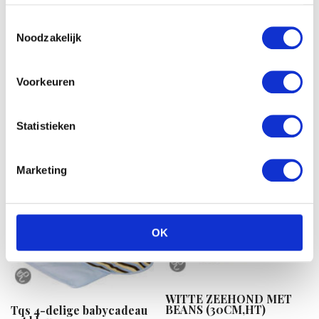
Toestemmingsselectie
Noodzakelijk
Voorkeuren
Nattou Cappuccino
muziektrekker ezel
€
25.99
Statistieken
Marketing
OK
WITTE ZEEHOND MET
BEANS (30CM,HT)
Tqs 4-delige babycadeau