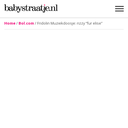
Home
/
Bol.com
/ Fridolin Muziekdoosje: rizzy “fur elise”
MAMABLOGS
MAMAVLOGS
ZWANGER
BABY
LIFESTYLE
MUSTHAVES
CELEBS
ADVIES
WEBSHOPS
GRATIS
WIN
KORTINGEN