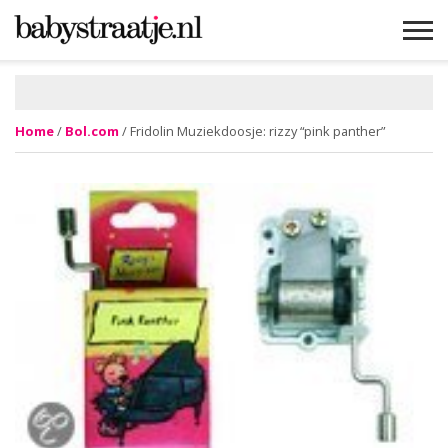
MAMABLOGS
MAMAVLOGS
ZWANGER
BABY
LIFESTYLE
MUSTHAVES
CELEBS
ADVIES
WEBSHOPS
GRATIS
WIN
KORTINGEN
Home
/
Bol.com
/ Fridolin Muziekdoosje: rizzy “pink panther”