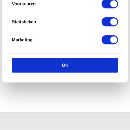
Voorkeuren
Statistieken
Marketing
Hasbro Feed me babies
fur real: sippy pup
OK
Vdm Floppy hond 27cm
donkerbruin
€
42.15
€
18.36