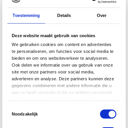
Toestemming
Details
Over
Gerelateerde producten
Deze website maakt gebruik van cookies
We gebruiken cookies om content en advertenties
te personaliseren, om functies voor social media te
bieden en om ons websiteverkeer te analyseren.
Ook delen we informatie over uw gebruik van onze
site met onze partners voor social media,
adverteren en analyse. Deze partners kunnen deze
WITTE ZEEHOND MET
ZEELEEUW MET BEANS
gegevens combineren met andere informatie die u
BEANS (30CM,HT)
(27CM)
aan ze heeft verstrekt of die ze hebben verzameld
€
11.99
€
8.99
op basis van uw gebruik van hun services.
Toestemmingsselectie
Noodzakelijk