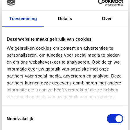
Gerelateerde producten
Toestemming
Details
Over
Deze website maakt gebruik van cookies
We gebruiken cookies om content en advertenties te
personaliseren, om functies voor social media te bieden
en om ons websiteverkeer te analyseren. Ook delen we
informatie over uw gebruik van onze site met onze
partners voor social media, adverteren en analyse. Deze
partners kunnen deze gegevens combineren met andere
Tuck reis-
informatie die u aan ze heeft verstrekt of die ze hebben
activiteitenschaap
verzameld op basis van uw gebruik van hun services.
€
17.99
Toestemmingsselectie
Disney Minnie mouse
plush 20cm gestreept
Noodzakelijk
jurkje