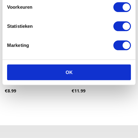
€
17.22
Voorkeuren
Statistieken
Marketing
OK
ZEELEEUW MET BEANS
WITTE ZEEHOND MET
(27CM)
BEANS (30CM,HT)
€
8.99
€
11.99