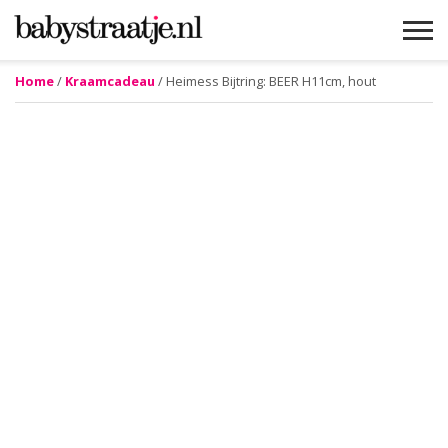
Home
/
Kraamcadeau
/ Heimess Bijtring: BEER H11cm, hout
MAMABLOGS
MAMAVLOGS
ZWANGER
BABY
LIFESTYLE
MUSTHAVES
CELEBS
ADVIES
WEBSHOPS
GRATIS
WIN
KORTINGEN