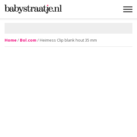
MAMABLOGS
MAMAVLOGS
ZWANGER
BABY
LIFESTYLE
MUSTHAVES
CELEBS
ADVIES
WEBSHOPS
GRATIS
WIN
KORTINGEN
Home
/
Bol.com
/ Heimess Clip blank hout 35 mm