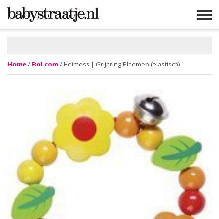
MAMABLOGS
MAMAVLOGS
ZWANGER
BABY
LIFESTYLE
MUSTHAVES
CELEBS
ADVIES
WEBSHOPS
GRATIS
WIN
KORTINGEN
Home
/
Bol.com
/ Heimess | Grijpring Bloemen (elastisch)