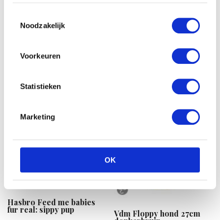
op basis van uw gebruik van hun services.
Tqs 4-delige babycadeau
set blauw
Toestemmingsselectie
Vdm Paard in handtasje
Noodzakelijk
€
30.54
15cm wit
€
20.75
Voorkeuren
Statistieken
Marketing
OK
Hasbro Feed me babies
fur real: sippy pup
Vdm Floppy hond 27cm