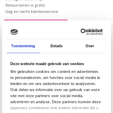
· Retourneren is gratis
· Dag en nacht klantenservice
BESTEL BIJ BOL.COM
Artikelnummer:
4011534356804
Categorieën:
Bol.com
,
Heimess
,
Houten speelgoed
,
Kraamcadeau
Toestemming
Details
Over
Beschrijving
Aanvullende informatie
Beoordelingen (0)
Deze website maakt gebruik van cookies
We gebruiken cookies om content en advertenties
Beschrijving
te personaliseren, om functies voor social media te
bieden en om ons websiteverkeer te analyseren.
Speenkoord Circus
Ook delen we informatie over uw gebruik van onze
site met onze partners voor social media,
Aanvullende informatie
adverteren en analyse. Deze partners kunnen deze
gegevens combineren met andere informatie die u
Bol.com
Webshop