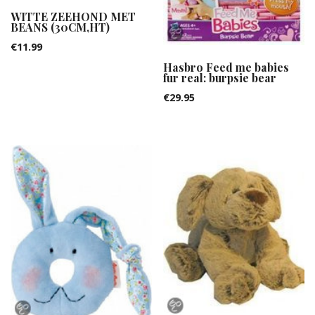
WITTE ZEEHOND MET
BEANS (30CM,HT)
€
11.99
Hasbro Feed me babies
fur real: burpsie bear
€
29.95