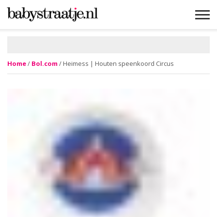
MAMABLOGS
MAMAVLOGS
ZWANGER
BABY
LIFESTYLE
MUSTHAVES
CELEBS
ADVIES
WEBSHOPS
GRATIS
WIN
KORTINGEN
Home
/
Bol.com
/ Heimess | Houten speenkoord Circus