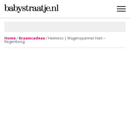
MAMABLOGS
MAMAVLOGS
ZWANGER
BABY
LIFESTYLE
MUSTHAVES
CELEBS
ADVIES
WEBSHOPS
GRATIS
WIN
KORTINGEN
Home
/
Kraamcadeau
/ Heimess | Wagenspanner Hart –
Regenboog