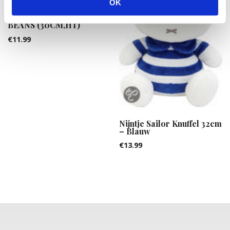
OK
WITTE ZEEHOND MET
BEANS (30CM,HT)
€
11.99
Nijntje Sailor Knuffel 32cm
– Blauw
€
13.99