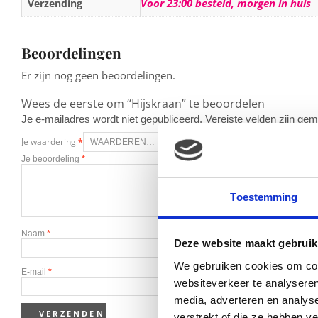
Voor 23:00 besteld, morgen in huis
Verzending
Beoordelingen
Er zijn nog geen beoordelingen.
Wees de eerste om “Hijskraan” te beoordelen
Je e-mailadres wordt niet gepubliceerd.
Vereiste velden zijn g
Je waardering
*
Je beoordeling
*
Toestemming
Naam
*
Deze website maakt gebruik
We gebruiken cookies om cont
E-mail
*
websiteverkeer te analyseren
media, adverteren en analys
verstrekt of die ze hebben v