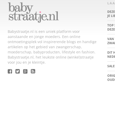
LAA
DEZ
JE L
TOP 
DEZE
Babystraatje.nl is een uniek platform voor
aanstaande en jonge moeders. Een online
VAN 
ontmoetingsplek vol inspirerende blogs en handige
ZWA
artikelen op het gebied van zwangerschap,
moederschap, babyproducten, lifestyle en fashion.
DIT 
NED
Babystraatje.nl, het leukste online (winkel)straatje
voor jou en je kleintje.
SALE
ORIG
OUD