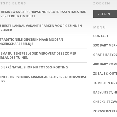
TSTE BLOGS
ZOEKEN
E HEMA ZWANGERSCHAPSONDERGOED ESSENTIALS HAD
IEVER EERDER ONTDEKT
5 BESTE LANDAL VAKANTIEPARKEN VOOR GEZINNEN
MENU
 ZOMER
CONTACT
TRADITIONELE GIPSBUIK NAAR MODERN
NGERSCHAPSBEELDJE
53X BABY MER
HEMA BUITENSPEELGOED VEROVERT DEZE ZOMER
GRATIS BABY
ERLANDSE TUINEN
40X BABY ROMP
 BIJ PRÉNATAL: SHOP NU TOT 50% KORTING
Z8 SALE & OUT
INEEL BRIEVENBUS KRAAMCADEAU: VERRAS KERSVERSE
ERS
TUMBLE ‘N DRY
BABYUITZET, HE
CHECKLIST Z
ZORGVERZEKE