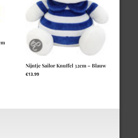
cm
Nijntje Sailor Knuffel 32cm – Blauw
€
13.99