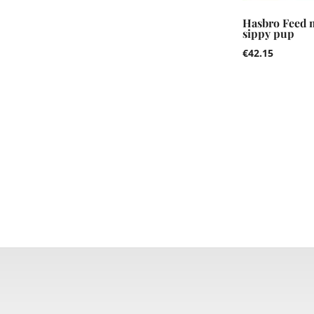
Hasbro Feed m
sippy pup
€
42.15