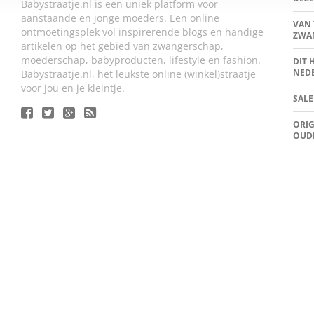
Babystraatje.nl is een uniek platform voor
aanstaande en jonge moeders. Een online
VAN 
ontmoetingsplek vol inspirerende blogs en handige
ZWA
artikelen op het gebied van zwangerschap,
moederschap, babyproducten, lifestyle en fashion.
DIT 
NED
Babystraatje.nl, het leukste online (winkel)straatje
voor jou en je kleintje.
SALE
ORIG
OUD