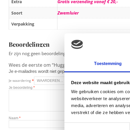
Gratis verzending vanaf € 20,-
Extra
Zwemluier
Soort
Verpakking
Beoordelingen
Er zijn nog geen beoordelingen.
Toestemming
Wees de eerste om “Huggies Little Swimmers Extra Sma
Je e-mailadres wordt niet gepubliceerd.
Vereiste velden zijn g
Je waardering
*
Deze website maakt gebruik
Je beoordeling
*
We gebruiken cookies om cont
websiteverkeer te analyseren
media, adverteren en analys
verstrekt of die ze hebben v
Naam
*
Toestemmingsselectie