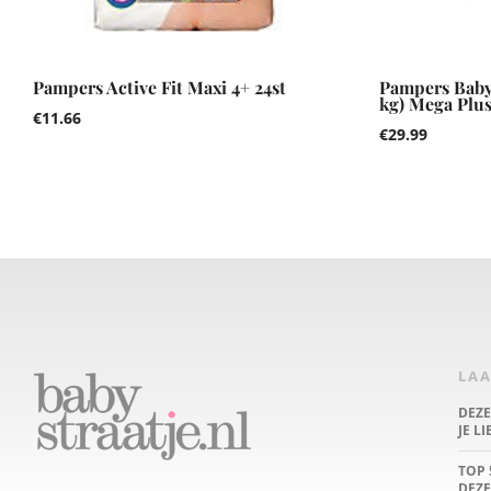
Pampers Active Fit Maxi 4+ 24st
Pampers Baby
kg) Mega Plus
€
11.66
€
29.99
LAA
DEZ
JE L
TOP 
DEZE