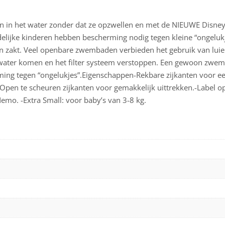
 het water zonder dat ze opzwellen en met de NIEUWE Disney de
delijke kinderen hebben bescherming nodig tegen kleine “ongelukje
n zakt. Veel openbare zwembaden verbieden het gebruik van lui
 water komen en het filter systeem verstoppen. Een gewoon zwembr
ming tegen “ongelukjes”.Eigenschappen-Rekbare zijkanten voor 
 -Open te scheuren zijkanten voor gemakkelijk uittrekken.-Label o
emo. -Extra Small: voor baby’s van 3-8 kg.