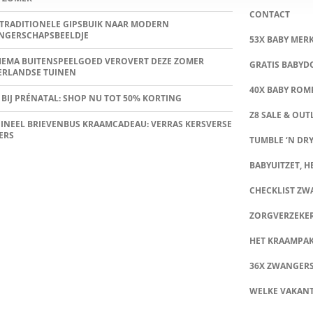
CONTACT
TRADITIONELE GIPSBUIK NAAR MODERN
NGERSCHAPSBEELDJE
53X BABY MER
HEMA BUITENSPEELGOED VEROVERT DEZE ZOMER
GRATIS BABY
ERLANDSE TUINEN
40X BABY ROMP
 BIJ PRÉNATAL: SHOP NU TOT 50% KORTING
Z8 SALE & OUT
INEEL BRIEVENBUS KRAAMCADEAU: VERRAS KERSVERSE
ERS
TUMBLE ‘N DRY
BABYUITZET, HE
CHECKLIST Z
ZORGVERZEKE
HET KRAAMPA
36X ZWANGER
WELKE VAKANT