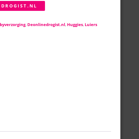
EDROGIST.NL
byverzorging
,
Deonlinedrogist.nl
,
Huggies
,
Luiers