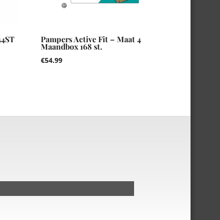
44ST
Pampers Active Fit – Maat 4
Maandbox 168 st.
€
54.99