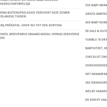
NGERSCHAPSBEELDJE
53X BABY MER
HEMA BUITENSPEELGOED VEROVERT DEZE ZOMER
GRATIS BABY
ERLANDSE TUINEN
40X BABY ROMP
 BIJ PRÉNATAL: SHOP NU TOT 50% KORTING
Z8 SALE & OUT
INEEL BRIEVENBUS KRAAMCADEAU: VERRAS KERSVERSE
ERS
TUMBLE ‘N DRY
BABYUITZET, HE
CHECKLIST Z
ZORGVERZEKE
HET KRAAMPA
36X ZWANGER
WELKE VAKANT
DE EERSTE VAK