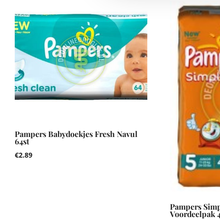
Pampers Babydoekjes Fresh Navul
64st
€
2.89
Pampers Simp
Voordeelpak 4