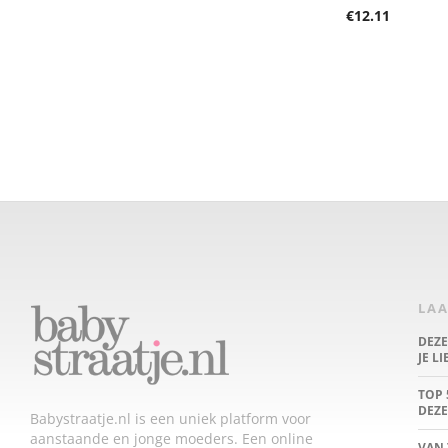
€
12.11
LAA
DEZ
JE L
TOP 
DEZE
Babystraatje.nl is een uniek platform voor
aanstaande en jonge moeders. Een online
VAN 