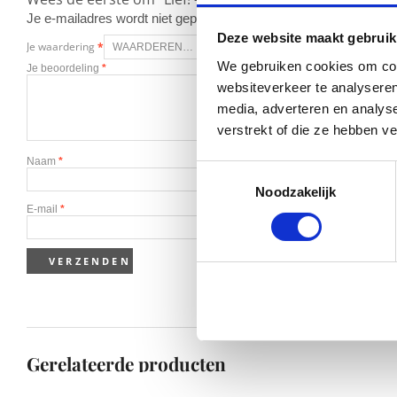
Je e-mailadres wordt niet gepubliceerd.
Vereiste velden zijn g
Deze website maakt gebruik
Je waardering
*
We gebruiken cookies om cont
Je beoordeling
*
websiteverkeer te analyseren
media, adverteren en analys
verstrekt of die ze hebben v
Naam
*
Toestemmingsselectie
Noodzakelijk
E-mail
*
Gerelateerde producten