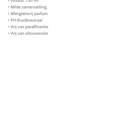
• Inhoud: 150 ml
• Milde samenstelling
• Allergeenvrij parfum
• PH-(huid)neutraal
• Vrij van paraffineolie
• Vrij van siliconenolie