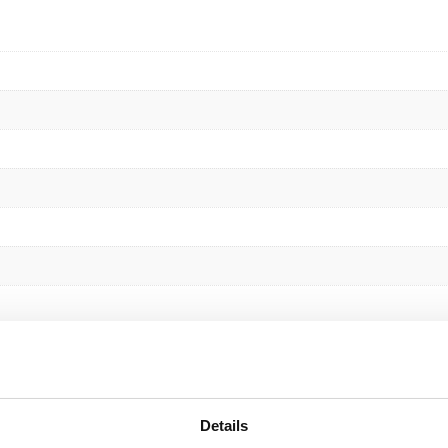
Details
 150 ml” te beoordelen