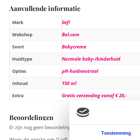
Aanvullende informatie
lief!
Merk
Bol.com
Webshop
Babycreme
Soort
Normale baby-/kinderhuid
Huidtype
pH-huidneutraal
Opties
150 ml
Inhoud
Gratis verzending vanaf € 20,-
Extra
Beoordelingen
Er zijn nog geen beoordelingen.
Toestemming
Wees de eerste om “Lief! – Verwent! Bodycrème Klaver-