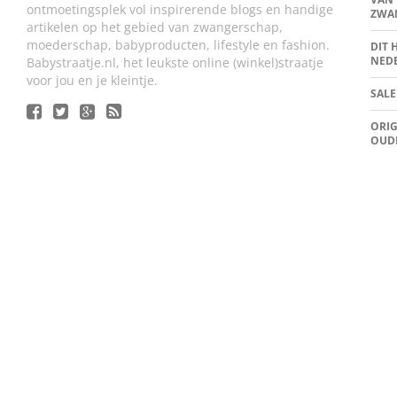
ontmoetingsplek vol inspirerende blogs en handige
ZWA
artikelen op het gebied van zwangerschap,
moederschap, babyproducten, lifestyle en fashion.
DIT 
NED
Babystraatje.nl, het leukste online (winkel)straatje
voor jou en je kleintje.
SALE
ORIG
OUD