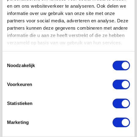
en om ons websiteverkeer te analyseren. Ook delen we
informatie over uw gebruik van onze site met onze
partners voor social media, adverteren en analyse. Deze
partners kunnen deze gegevens combineren met andere
Vdm Floppy hond 27cm
informatie die u aan ze heeft verstrekt of die ze hebben
donkerbruin
verzameld op basis van uw gebruik van hun services.
€
18.36
Toestemmingsselectie
Noodzakelijk
Tqs Blauwe muziek olifant
knuffel
Voorkeuren
€
42.90
Statistieken
Marketing