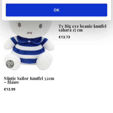
OK
Ty Big eye beanie knuffel
sahara 15 cm
€
13.73
Nijntje Sailor Knuffel 32cm
– Blauw
€
13.99