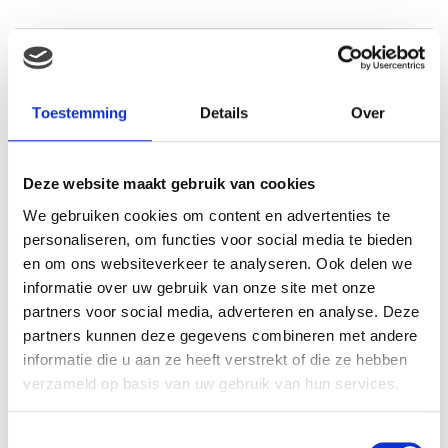
Gerelateerde producten
Toestemming
Details
Over
Deze website maakt gebruik van cookies
We gebruiken cookies om content en advertenties te
personaliseren, om functies voor social media te bieden
en om ons websiteverkeer te analyseren. Ook delen we
informatie over uw gebruik van onze site met onze
partners voor social media, adverteren en analyse. Deze
partners kunnen deze gegevens combineren met andere
Super Mario Plush figure
Kaethe Kruse Knuffeldier
Magickoopa 19cm
Vogeltje
informatie die u aan ze heeft verstrekt of die ze hebben
€
29.99
€
18.90
verzameld op basis van uw gebruik van hun services.
Toestemmingsselectie