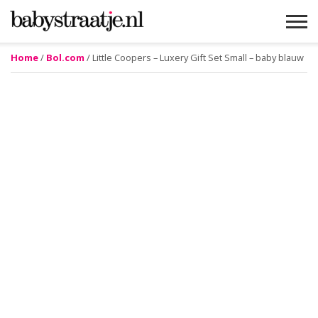
Home
/
Bol.com
/ Little Coopers – Luxery Gift Set Small – baby blauw
MAMABLOGS
MAMAVLOGS
ZWANGER
BABY
LIFESTYLE
MUSTHAVES
CELEBS
ADVIES
WEBSHOPS
GRATIS
WIN
KORTINGEN