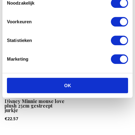
Noodzakelijk
Voorkeuren
Statistieken
Marketing
Vdm Paard in handtasje
15cm wit
€
20.75
OK
Disney Minnie mouse love
plush 25cm gestreept
jurkje
€
22.57