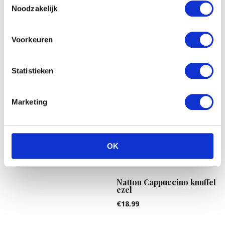
Noodzakelijk
€
22.57
Voorkeuren
Statistieken
Marketing
ZEELEEUW MET BEANS
(27CM)
OK
€
8.99
Nattou Cappuccino knuffel
ezel
€
18.99