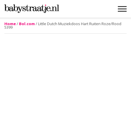
Home
/
Bol.com
/ Little Dutch Muziekdoos Hart Ruiten Roze/Rood
5399
MAMABLOGS
MAMAVLOGS
ZWANGER
BABY
LIFESTYLE
MUSTHAVES
CELEBS
ADVIES
WEBSHOPS
GRATIS
WIN
KORTINGEN