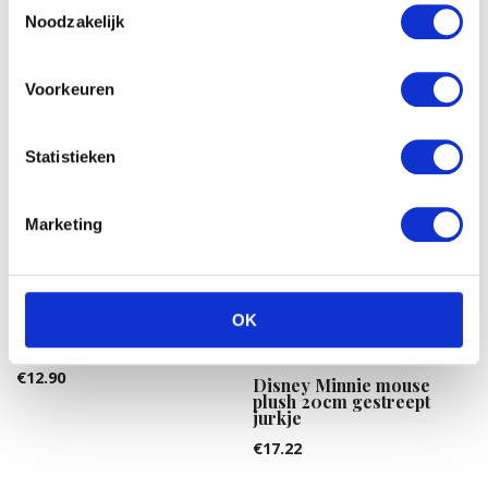
Noodzakelijk
Voorkeuren
Statistieken
Marketing
OK
Kaethe Kruse
Knuffelgrijper Haas
€
12.90
Disney Minnie mouse
plush 20cm gestreept
jurkje
€
17.22