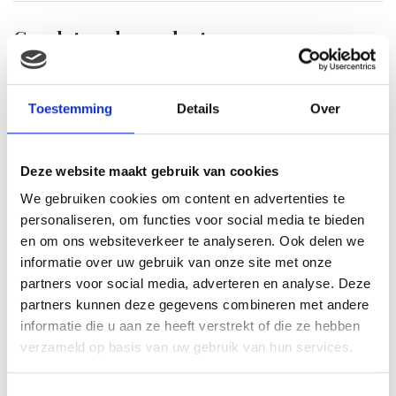
Gerelateerde producten
Toestemming
Details
Over
Deze website maakt gebruik van cookies
We gebruiken cookies om content en advertenties te
personaliseren, om functies voor social media te bieden
en om ons websiteverkeer te analyseren. Ook delen we
informatie over uw gebruik van onze site met onze
Vdm Paard in handtasje
partners voor social media, adverteren en analyse. Deze
15cm wit
partners kunnen deze gegevens combineren met andere
€
20.75
Pebble knuffel – Eenhoorn
informatie die u aan ze heeft verstrekt of die ze hebben
– Multi kleur
verzameld op basis van uw gebruik van hun services.
€
25.99
Toestemmingsselectie