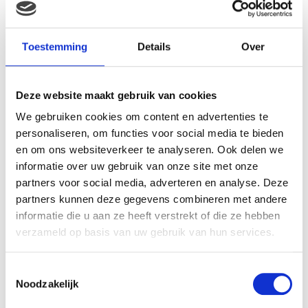
Gerelateerde producten
Toestemming
Details
Over
Deze website maakt gebruik van cookies
We gebruiken cookies om content en advertenties te
personaliseren, om functies voor social media te bieden
en om ons websiteverkeer te analyseren. Ook delen we
informatie over uw gebruik van onze site met onze
partners voor social media, adverteren en analyse. Deze
partners kunnen deze gegevens combineren met andere
Super Mario Plush figure
informatie die u aan ze heeft verstrekt of die ze hebben
Magickoopa 19cm
Hasbro Feed me babies
verzameld op basis van uw gebruik van hun services.
fur real: sippy pup
€
29.99
€
42.15
Toestemmingsselectie
Noodzakelijk