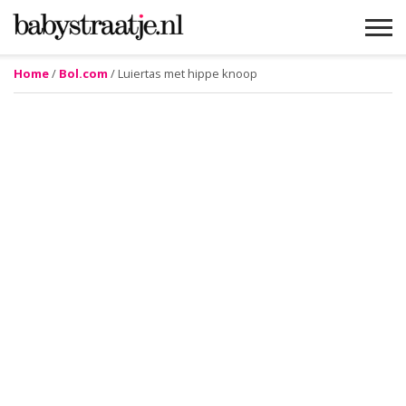
Home
/
Bol.com
/ Luiertas met hippe knoop
MAMABLOGS
MAMAVLOGS
ZWANGER
BABY
LIFESTYLE
MUSTHAVES
CELEBS
ADVIES
WEBSHOPS
GRATIS
WIN
KORTINGEN