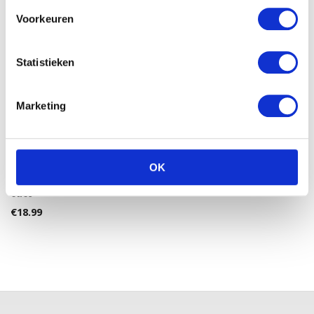
Voorkeuren
Statistieken
Marketing
WITTE ZEEHOND MET
BEANS (30CM,HT)
€
11.99
OK
Nattou Cappuccino knuffel
ezel
€
18.99