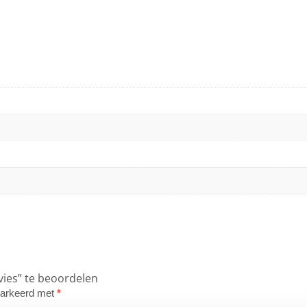
vies” te beoordelen
emarkeerd met
*