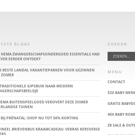
TSTE BLOGS
ZOEKEN
E HEMA ZWANGERSCHAPSONDERGOED ESSENTIALS HAD
IEVER EERDER ONTDEKT
5 BESTE LANDAL VAKANTIEPARKEN VOOR GEZINNEN
MENU
 ZOMER
CONTACT
TRADITIONELE GIPSBUIK NAAR MODERN
NGERSCHAPSBEELDJE
53X BABY MER
HEMA BUITENSPEELGOED VEROVERT DEZE ZOMER
GRATIS BABY
ERLANDSE TUINEN
40X BABY ROMP
 BIJ PRÉNATAL: SHOP NU TOT 50% KORTING
Z8 SALE & OUT
INEEL BRIEVENBUS KRAAMCADEAU: VERRAS KERSVERSE
ERS