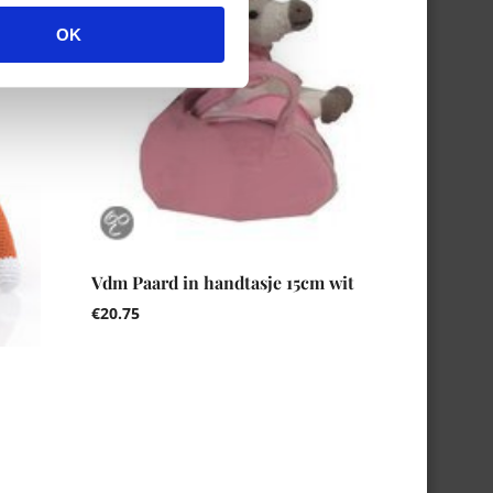
OK
Vdm Paard in handtasje 15cm wit
€
20.75