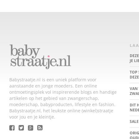
LAA
DEZ
JE L
TOP 
DEZE
Babystraatje.nl is een uniek platform voor
aanstaande en jonge moeders. Een online
VAN 
ontmoetingsplek vol inspirerende blogs en handige
ZWA
artikelen op het gebied van zwangerschap,
moederschap, babyproducten, lifestyle en fashion.
DIT 
NED
Babystraatje.nl, het leukste online (winkel)straatje
voor jou en je kleintje.
SALE
ORIG
OUD