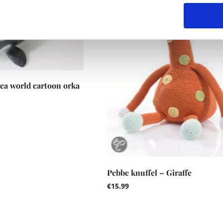
ea world cartoon orka
Pebbe knuffel – Giraffe
€
15.99