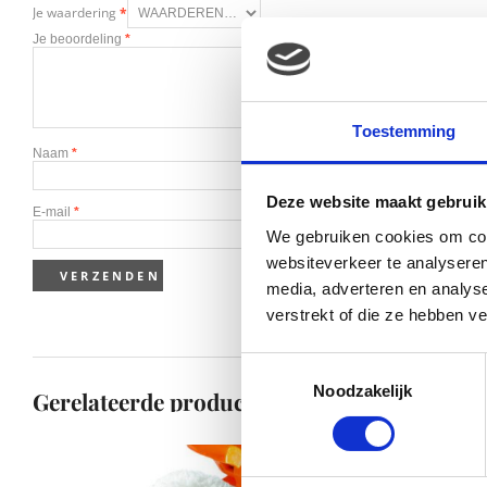
Je waardering
*
Je beoordeling
*
Toestemming
Naam
*
Deze website maakt gebruik
E-mail
*
We gebruiken cookies om cont
websiteverkeer te analyseren
media, adverteren en analys
verstrekt of die ze hebben v
Toestemmingsselectie
Noodzakelijk
Gerelateerde producten