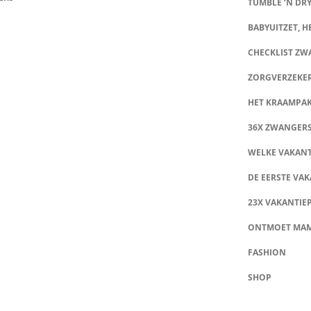
TUMBLE ‘N DRY
BABYUITZET, HE
CHECKLIST Z
ZORGVERZEKE
HET KRAAMPA
36X ZWANGER
WELKE VAKANT
DE EERSTE VAK
23X VAKANTIE
ONTMOET MA
FASHION
SHOP