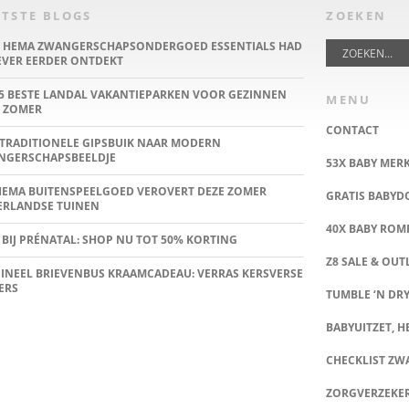
TSTE BLOGS
ZOEKEN
E HEMA ZWANGERSCHAPSONDERGOED ESSENTIALS HAD
IEVER EERDER ONTDEKT
5 BESTE LANDAL VAKANTIEPARKEN VOOR GEZINNEN
MENU
 ZOMER
CONTACT
TRADITIONELE GIPSBUIK NAAR MODERN
NGERSCHAPSBEELDJE
53X BABY MER
HEMA BUITENSPEELGOED VEROVERT DEZE ZOMER
GRATIS BABY
ERLANDSE TUINEN
40X BABY ROMP
 BIJ PRÉNATAL: SHOP NU TOT 50% KORTING
Z8 SALE & OUT
INEEL BRIEVENBUS KRAAMCADEAU: VERRAS KERSVERSE
ERS
TUMBLE ‘N DRY
BABYUITZET, HE
CHECKLIST Z
ZORGVERZEKE