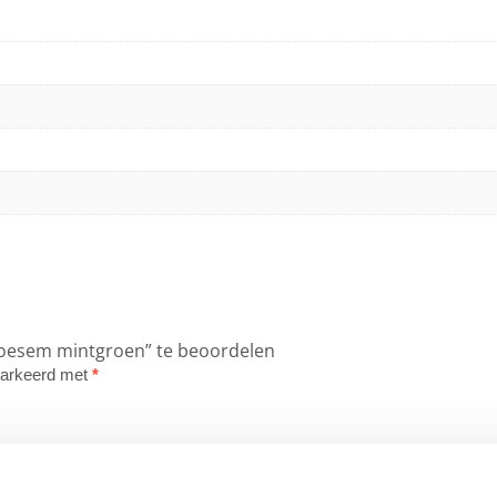
loesem mintgroen” te beoordelen
emarkeerd met
*