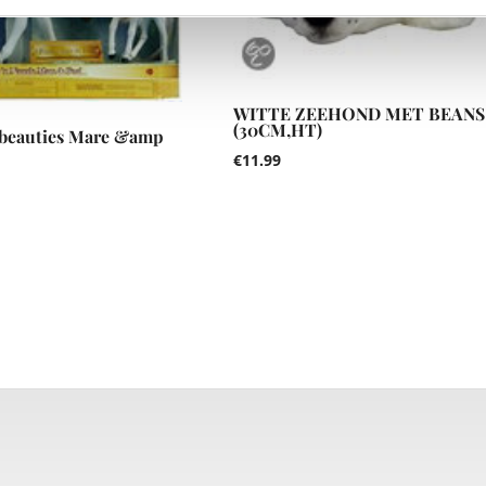
WITTE ZEEHOND MET BEANS
(30CM,HT)
 beauties Mare &amp
€
11.99