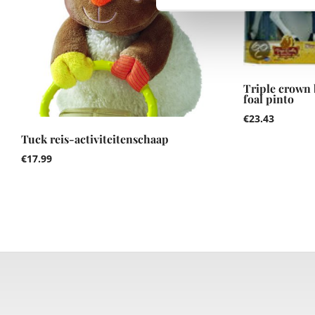
Triple crown
foal pinto
€
23.43
Tuck reis-activiteitenschaap
€
17.99