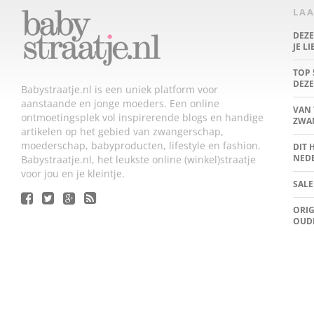
LAA
DEZ
JE L
TOP 
DEZE
Babystraatje.nl is een uniek platform voor
aanstaande en jonge moeders. Een online
VAN 
ontmoetingsplek vol inspirerende blogs en handige
ZWA
artikelen op het gebied van zwangerschap,
moederschap, babyproducten, lifestyle en fashion.
DIT 
NED
Babystraatje.nl, het leukste online (winkel)straatje
voor jou en je kleintje.
SALE
ORIG
OUD