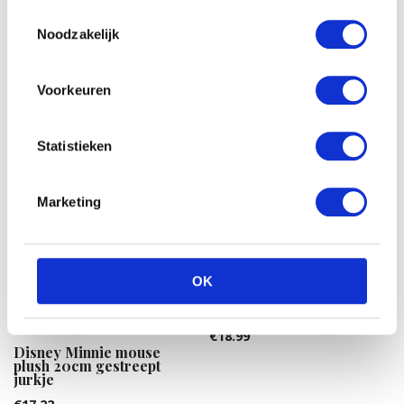
Toestemmingsselectie
Noodzakelijk
Voorkeuren
Statistieken
Marketing
OK
Nattou Cappuccino knuffel
ezel
€
18.99
Disney Minnie mouse
plush 20cm gestreept
jurkje