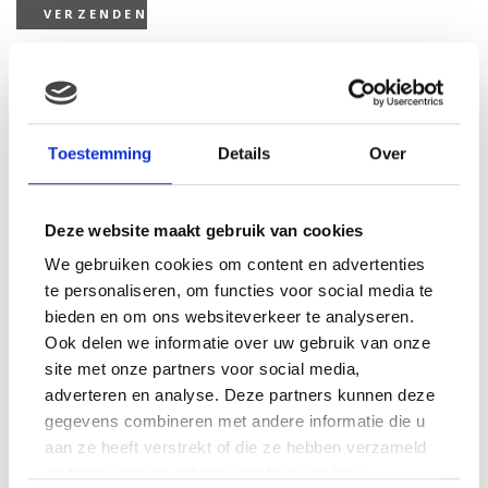
Gerelateerde producten
Toestemming
Details
Over
Deze website maakt gebruik van cookies
We gebruiken cookies om content en advertenties
te personaliseren, om functies voor social media te
bieden en om ons websiteverkeer te analyseren.
Ook delen we informatie over uw gebruik van onze
site met onze partners voor social media,
ZEELEEUW MET BEANS
adverteren en analyse. Deze partners kunnen deze
(27CM)
gegevens combineren met andere informatie die u
€
8.99
Vdm Paard in handtasje
15cm wit
aan ze heeft verstrekt of die ze hebben verzameld
op basis van uw gebruik van hun services.
€
20.75