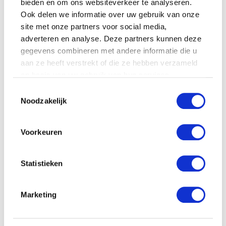
bieden en om ons websiteverkeer te analyseren.
Ook delen we informatie over uw gebruik van onze
site met onze partners voor social media,
adverteren en analyse. Deze partners kunnen deze
gegevens combineren met andere informatie die u
Wing crown Sea world
aan ze heeft verstrekt of die ze hebben verzameld
cartoon orka
op basis van uw gebruik van hun services.
€
10.91
Toestemmingsselectie
Tuck reis-
Noodzakelijk
activiteitenschaap
€
17.99
Voorkeuren
Statistieken
Marketing