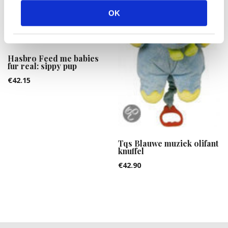
OK
Hasbro Feed me babies
fur real: sippy pup
€
42.15
Tqs Blauwe muziek olifant
knuffel
€
42.90