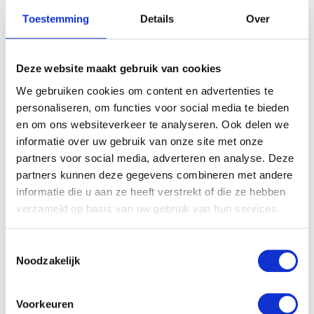
Je e-mailadres wordt niet gepubliceerd.
Vereiste velden zijn
Toestemming
Details
Over
gemarkeerd met
*
Je waardering
*
Je beoordeling
*
Deze website maakt gebruik van cookies
We gebruiken cookies om content en advertenties te
personaliseren, om functies voor social media te bieden
en om ons websiteverkeer te analyseren. Ook delen we
Naam
*
informatie over uw gebruik van onze site met onze
partners voor social media, adverteren en analyse. Deze
partners kunnen deze gegevens combineren met andere
E-mail
*
informatie die u aan ze heeft verstrekt of die ze hebben
verzameld op basis van uw gebruik van hun services.
Toestemmingsselectie
Noodzakelijk
Gerelateerde producten
Voorkeuren