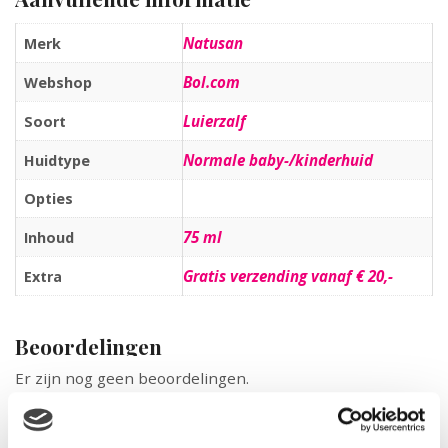
Natusan
Merk
Bol.com
Webshop
Luierzalf
Soort
Normale baby-/kinderhuid
Huidtype
Opties
75 ml
Inhoud
Gratis verzending vanaf € 20,-
Extra
Beoordelingen
Er zijn nog geen beoordelingen.
Wees de eerste om “Natusan First Touch – Luierzalf
Zink – 75 ml” te beoordelen