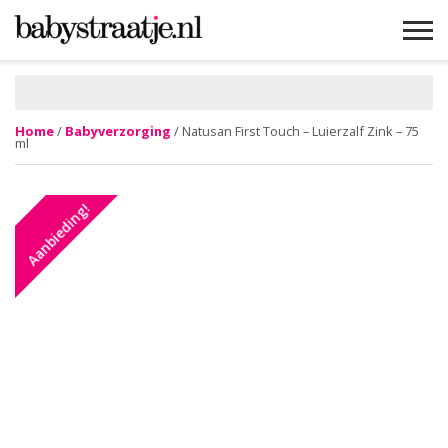
MAMABLOGS
MAMAVLOGS
ZWANGER
BABY
LIFESTYLE
MUSTHAVES
CELEBS
ADVIES
WEBSHOPS
GRATIS
WIN
KORTINGEN
Home
/
Babyverzorging
/ Natusan First Touch – Luierzalf Zink – 75
ml
Aanbieding!