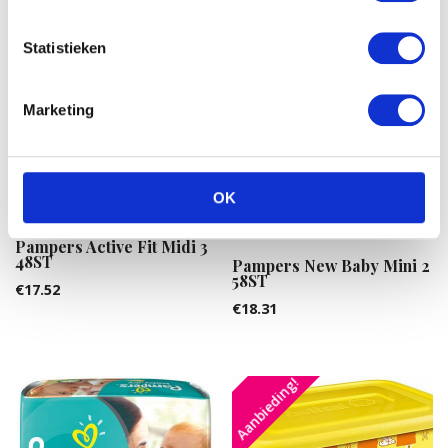
Statistieken
Marketing
OK
Pampers Active Fit Midi 3
48ST
Pampers New Baby Mini 2
58ST
€
17.52
€
18.31
Aanbieding!