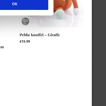
OK
Pebbe knuffel – Giraffe
€
15.99
cm