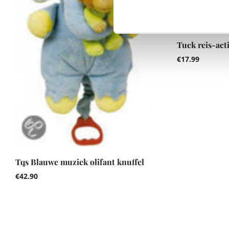
Tuck reis-act
€
17.99
Tqs Blauwe muziek olifant knuffel
€
42.90