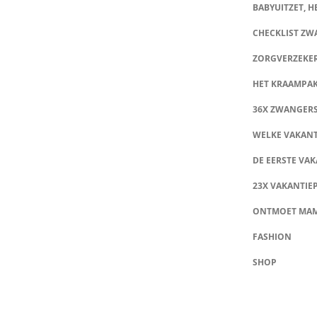
BABYUITZET, HE
CHECKLIST Z
ZORGVERZEKE
HET KRAAMPA
36X ZWANGER
WELKE VAKANT
DE EERSTE VAK
23X VAKANTIE
ONTMOET MA
FASHION
SHOP