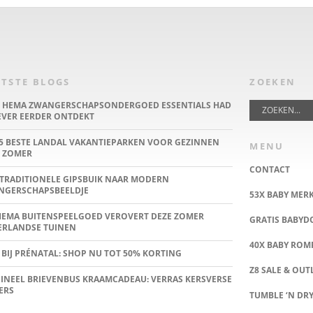
TSTE BLOGS
ZOEKEN
E HEMA ZWANGERSCHAPSONDERGOED ESSENTIALS HAD
IEVER EERDER ONTDEKT
5 BESTE LANDAL VAKANTIEPARKEN VOOR GEZINNEN
MENU
 ZOMER
CONTACT
TRADITIONELE GIPSBUIK NAAR MODERN
NGERSCHAPSBEELDJE
53X BABY MER
HEMA BUITENSPEELGOED VEROVERT DEZE ZOMER
GRATIS BABY
ERLANDSE TUINEN
40X BABY ROMP
 BIJ PRÉNATAL: SHOP NU TOT 50% KORTING
Z8 SALE & OUT
INEEL BRIEVENBUS KRAAMCADEAU: VERRAS KERSVERSE
ERS
TUMBLE ‘N DRY