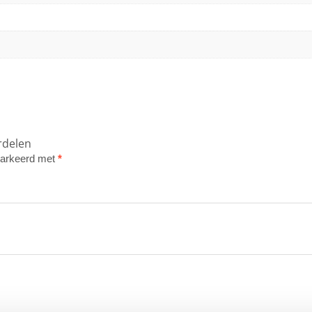
rdelen
emarkeerd met
*