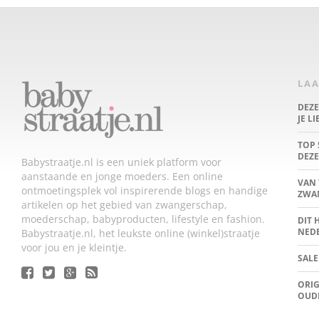
LAA
DEZ
JE L
TOP 
DEZE
Babystraatje.nl is een uniek platform voor
aanstaande en jonge moeders. Een online
VAN 
ontmoetingsplek vol inspirerende blogs en handige
ZWA
artikelen op het gebied van zwangerschap,
moederschap, babyproducten, lifestyle en fashion.
DIT 
NED
Babystraatje.nl, het leukste online (winkel)straatje
voor jou en je kleintje.
SALE
ORIG
OUD