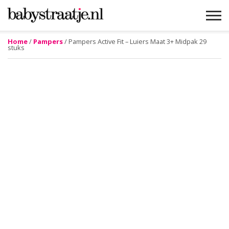
Home
/
Pampers
/ Pampers Active Fit – Luiers Maat 3+ Midpak 29
stuks
MAMABLOGS
MAMAVLOGS
ZWANGER
BABY
LIFESTYLE
MUSTHAVES
CELEBS
ADVIES
WEBSHOPS
GRATIS
WIN
KORTINGEN