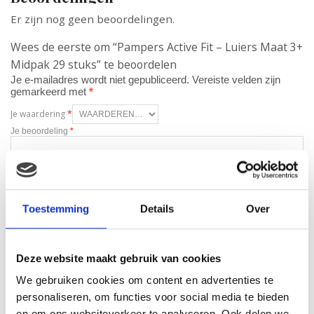
Er zijn nog geen beoordelingen.
Wees de eerste om “Pampers Active Fit – Luiers Maat 3+
Midpak 29 stuks” te beoordelen
Je e-mailadres wordt niet gepubliceerd.
Vereiste velden zijn
gemarkeerd met
*
Je waardering
*
Je beoordeling
*
Naam
*
Toestemming
Details
Over
E-mail
*
Deze website maakt gebruik van cookies
We gebruiken cookies om content en advertenties te
personaliseren, om functies voor social media te bieden
en om ons websiteverkeer te analyseren. Ook delen we