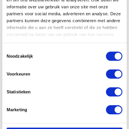
informatie over uw gebruik van onze site met onze
partners voor social media, adverteren en analyse. Deze
Gerelateerde producten
partners kunnen deze gegevens combineren met andere
informatie die u aan ze heeft verstrekt of die ze hebben
verzameld op basis van uw gebruik van hun services.
Toestemmingsselectie
Noodzakelijk
Voorkeuren
Statistieken
Pampers Baby Dry – Maat
3 Maandbox 198 st.
Pampers New Baby Mini 2
58ST
Marketing
€
49.99
€
18.31