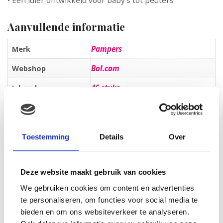
Aanvullende informatie
Pampers
Merk
Bol.com
Webshop
46 stuks
Inhoud
4: 7-18
Maat
Gratis verzending
Extra
Toestemming
Details
Over
Active Fit
Soort
Voordeelpak
Verpakking
Deze website maakt gebruik van cookies
We gebruiken cookies om content en advertenties
Beoordelingen
te personaliseren, om functies voor social media te
bieden en om ons websiteverkeer te analyseren.
Er zijn nog geen beoordelingen.