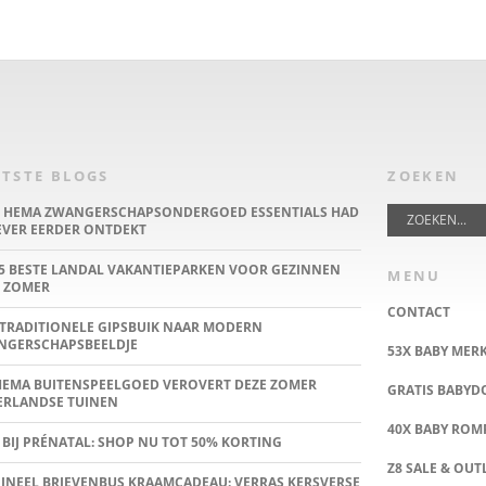
TSTE BLOGS
ZOEKEN
E HEMA ZWANGERSCHAPSONDERGOED ESSENTIALS HAD
IEVER EERDER ONTDEKT
5 BESTE LANDAL VAKANTIEPARKEN VOOR GEZINNEN
MENU
 ZOMER
CONTACT
TRADITIONELE GIPSBUIK NAAR MODERN
NGERSCHAPSBEELDJE
53X BABY MER
HEMA BUITENSPEELGOED VEROVERT DEZE ZOMER
GRATIS BABY
ERLANDSE TUINEN
40X BABY ROMP
 BIJ PRÉNATAL: SHOP NU TOT 50% KORTING
Z8 SALE & OUT
INEEL BRIEVENBUS KRAAMCADEAU: VERRAS KERSVERSE