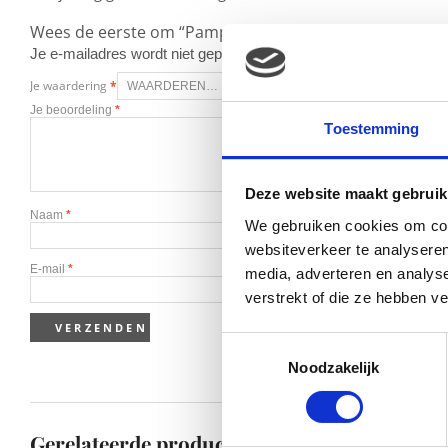
Wees de eerste om “Pampers Active Fit maat 4 Maxi (7-
Je e-mailadres wordt niet gepubliceerd.
Vereiste velden zijn g
Je waardering
*
Je beoordeling
*
Toestemming
Deze website maakt gebruik
Naam
*
We gebruiken cookies om cont
websiteverkeer te analyseren
E-mail
*
media, adverteren en analys
verstrekt of die ze hebben v
Toestemmingsselectie
Noodzakelijk
Gerelateerde producten