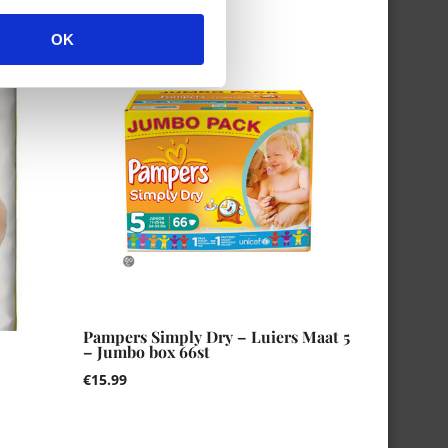
OK
Pampers Simply Dry – Luiers Maat 5
– Jumbo box 66st
€
15.99