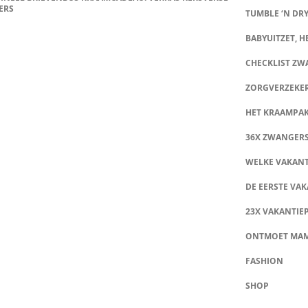
ERS
TUMBLE ‘N DRY
BABYUITZET, HE
CHECKLIST Z
ZORGVERZEKE
HET KRAAMPA
36X ZWANGER
WELKE VAKANT
DE EERSTE VAK
23X VAKANTIE
ONTMOET MA
FASHION
SHOP