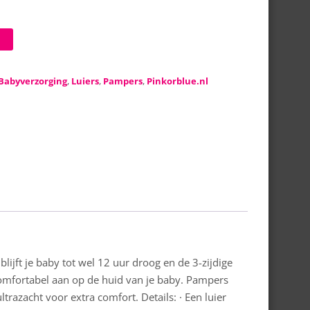
Babyverzorging
,
Luiers
,
Pampers
,
Pinkorblue.nl
ijft je baby tot wel 12 uur droog en de 3-zijdige
n comfortabel aan op de huid van je baby. Pampers
trazacht voor extra comfort. Details: · Een luier