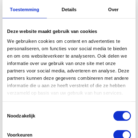
Maandbox 144 st.” te beoordelen
Je e-mailadres wordt niet gepubliceerd.
Vereiste velden zijn
Toestemming
Details
Over
gemarkeerd met
*
Je waardering
*
Deze website maakt gebruik van cookies
Je beoordeling
*
We gebruiken cookies om content en advertenties te
personaliseren, om functies voor social media te bieden
en om ons websiteverkeer te analyseren. Ook delen we
informatie over uw gebruik van onze site met onze
Naam
*
partners voor social media, adverteren en analyse. Deze
partners kunnen deze gegevens combineren met andere
E-mail
*
informatie die u aan ze heeft verstrekt of die ze hebben
verzameld op basis van uw gebruik van hun services.
Toestemmingsselectie
Noodzakelijk
Gerelateerde producten
Voorkeuren