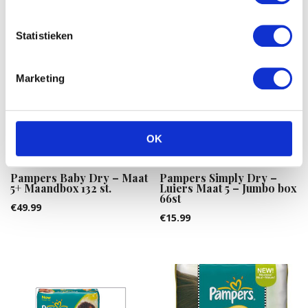
Statistieken
Marketing
OK
Pampers Baby Dry – Maat
Pampers Simply Dry –
5+ Maandbox 132 st.
Luiers Maat 5 – Jumbo box
66st
€
49.99
€
15.99