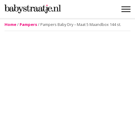
Home
/
Pampers
/ Pampers Baby Dry – Maat 5 Maandbox 144 st.
MAMABLOGS
MAMAVLOGS
ZWANGER
BABY
LIFESTYLE
MUSTHAVES
CELEBS
ADVIES
WEBSHOPS
GRATIS
WIN
KORTINGEN