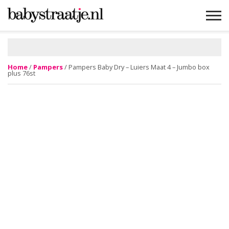
MAMABLOGS
MAMAVLOGS
ZWANGER
BABY
LIFESTYLE
MUSTHAVES
CELEBS
ADVIES
WEBSHOPS
GRATIS
WIN
KORTINGEN
Home
/
Pampers
/ Pampers Baby Dry – Luiers Maat 4 – Jumbo box
plus 76st