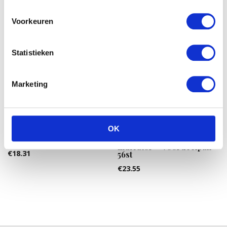
Voorkeuren
Statistieken
Marketing
OK
Pampers New Baby Midi 3
Pampers New Baby –
50ST
Luiers Maat 1 met urine
indicator – Voordeelpak
€
18.31
56st
€
23.55