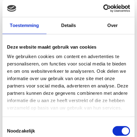
Gerelateerde producten
Toestemming
Details
Over
Deze website maakt gebruik van cookies
We gebruiken cookies om content en advertenties te
personaliseren, om functies voor social media te bieden
en om ons websiteverkeer te analyseren. Ook delen we
informatie over uw gebruik van onze site met onze
partners voor social media, adverteren en analyse. Deze
partners kunnen deze gegevens combineren met andere
informatie die u aan ze heeft verstrekt of die ze hebben
Pampers Baby-Dry Gr. 6
Bella Happy Maxi Gr. 4
verzameld op basis van uw gebruik van hun services.
Extra Large (16+ kg)
Luiers (8-18kg) 70 stuk
Maandv
€
12.90
€
47.99
Toestemmingsselectie
Noodzakelijk