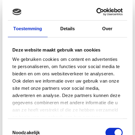
Beoordelingen
Er zijn nog geen beoordelingen.
Toestemming
Details
Over
Wees de eerste om “Pampers Baby Dry – Luiers Maat 5
Midpak 27 stuks” te beoordelen
Deze website maakt gebruik van cookies
Je e-mailadres wordt niet gepubliceerd.
Vereiste velden zijn
gemarkeerd met
*
We gebruiken cookies om content en advertenties
te personaliseren, om functies voor social media te
Je waardering
*
bieden en om ons websiteverkeer te analyseren.
Je beoordeling
*
Ook delen we informatie over uw gebruik van onze
site met onze partners voor social media,
adverteren en analyse. Deze partners kunnen deze
gegevens combineren met andere informatie die u
Naam
*
aan ze heeft verstrekt of die ze hebben verzameld
op basis van uw gebruik van hun services.
E-mail
*
Toestemmingsselectie
Noodzakelijk