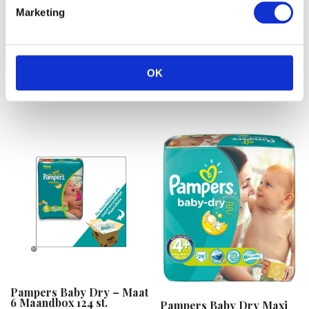
Marketing
Pampers Active Fit Midi
Pampers Simply Dry –
Plus 3 44ST
Luiers Maat 5 – Jumbo box
66st
OK
€
17.52
€
15.99
Pampers Baby Dry – Maat
6 Maandbox 124 st.
Pampers Baby Dry Maxi