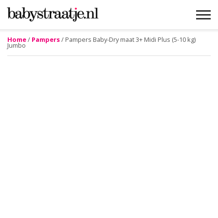
Home
/
Pampers
/ Pampers Baby-Dry maat 3+ Midi Plus (5-10 kg)
Jumbo
MAMABLOGS
MAMAVLOGS
ZWANGER
BABY
LIFESTYLE
MUSTHAVES
CELEBS
ADVIES
WEBSHOPS
GRATIS
WIN
KORTINGEN