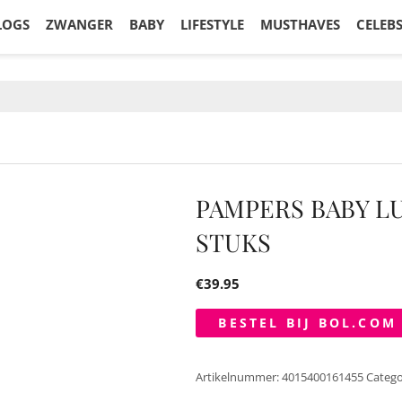
LOGS
ZWANGER
BABY
LIFESTYLE
MUSTHAVES
CELEB
PAMPERS BABY LUI
STUKS
€
39.95
BESTEL BIJ BOL.COM
Artikelnummer:
4015400161455
Catego