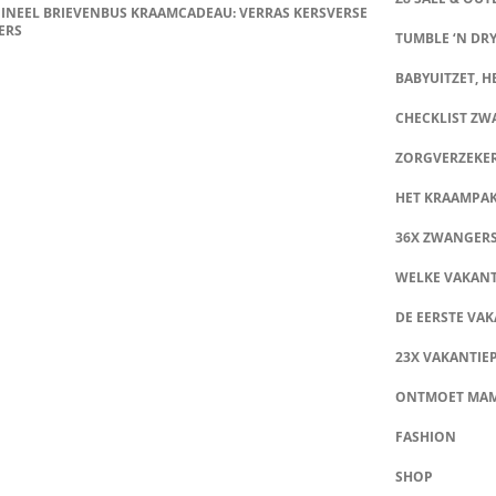
INEEL BRIEVENBUS KRAAMCADEAU: VERRAS KERSVERSE
ERS
TUMBLE ‘N DRY
BABYUITZET, HE
CHECKLIST Z
ZORGVERZEKE
HET KRAAMPA
36X ZWANGER
WELKE VAKANT
DE EERSTE VAK
23X VAKANTIE
ONTMOET MA
FASHION
SHOP