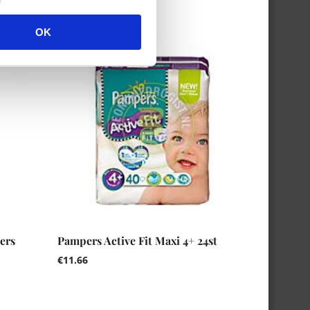
OK
ers
Pampers Active Fit Maxi 4+ 24st
€
11.66