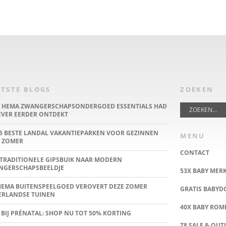
TSTE BLOGS
ZOEKEN
E HEMA ZWANGERSCHAPSONDERGOED ESSENTIALS HAD
IEVER EERDER ONTDEKT
5 BESTE LANDAL VAKANTIEPARKEN VOOR GEZINNEN
MENU
 ZOMER
CONTACT
TRADITIONELE GIPSBUIK NAAR MODERN
NGERSCHAPSBEELDJE
53X BABY MER
HEMA BUITENSPEELGOED VEROVERT DEZE ZOMER
GRATIS BABY
ERLANDSE TUINEN
40X BABY ROMP
 BIJ PRÉNATAL: SHOP NU TOT 50% KORTING
Z8 SALE & OUT