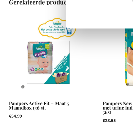
Gerelateerde producten
Pampers Active Fit – Maat 5
Pampers New 
Maandbox 136 st.
met urine ind
56st
€
54.99
€
23.55