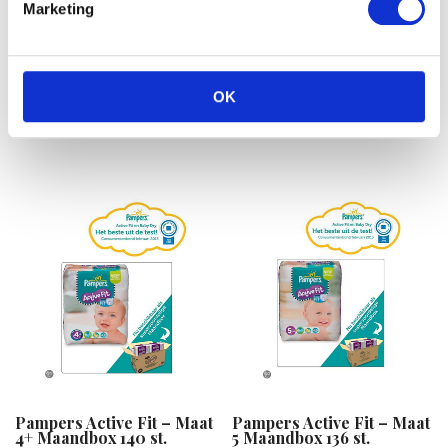
Marketing
Pampers Baby-Dry maat
Bella Happy Maxi Gr. 4
3 Midi (4-9 kg) Mega Plus
Plus Luiers (9-20kg) 62
Pa
stu
OK
€
29.99
€
12.90
Pampers Active Fit – Maat
Pampers Active Fit – Maat
4+ Maandbox 140 st.
5 Maandbox 136 st.