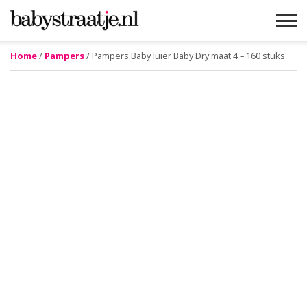
Home
/
Pampers
/ Pampers Baby luier Baby Dry maat 4 – 160 stuks
MAMABLOGS
MAMAVLOGS
ZWANGER
BABY
LIFESTYLE
MUSTHAVES
CELEBS
ADVIES
WEBSHOPS
GRATIS
WIN
KORTINGEN